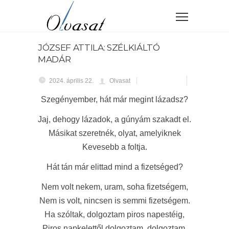
JÓZSEF ATTILA: SZÉLKIÁLTÓ
MADÁR
2024. április 22.
Olvasat
Szegényember, hát már megint lázadsz?
Jaj, dehogy lázadok, a gúnyám szakadt el.
Másikat szeretnék, olyat, amelyiknek
Kevesebb a foltja.
Hát tán már elittad mind a fizetséged?
Nem volt nekem, uram, soha fizetségem,
Nem is volt, nincsen is semmi fizetségem.
Ha szóltak, dolgoztam piros napestéig,
Piros napkelettől dolgoztam, dolgoztam,