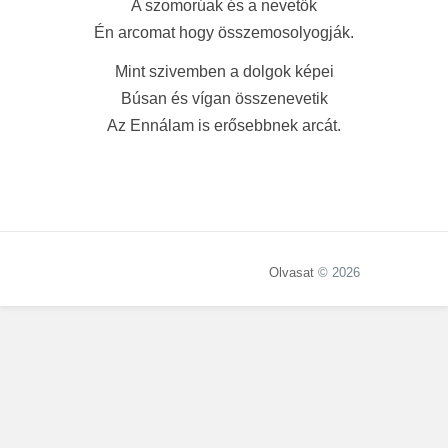
A szomorúak és a nevetők
Én arcomat hogy összemosolyogják.
Mint szivemben a dolgok képei
Búsan és vígan összenevetik
Az Ennálam is erősebbnek arcát.
Olvasat
© 2026