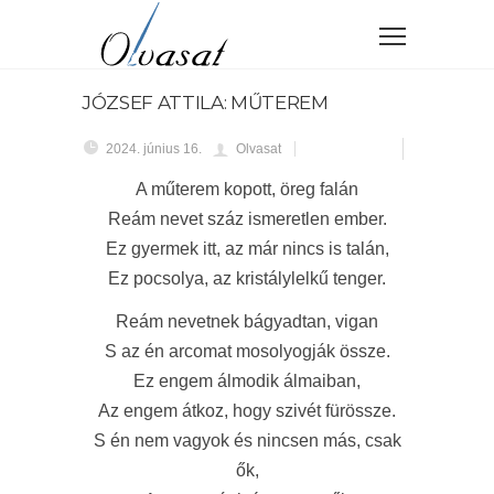
JÓZSEF ATTILA: MŰTEREM
2024. június 16.
Olvasat
A műterem kopott, öreg falán
Reám nevet száz ismeretlen ember.
Ez gyermek itt, az már nincs is talán,
Ez pocsolya, az kristálylelkű tenger.
Reám nevetnek bágyadtan, vigan
S az én arcomat mosolyogják össze.
Ez engem álmodik álmaiban,
Az engem átkoz, hogy szivét fürössze.
S én nem vagyok és nincsen más, csak
ők,