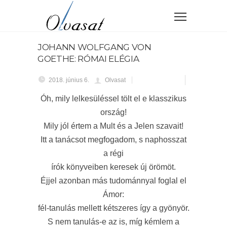
JOHANN WOLFGANG VON
GOETHE: RÓMAI ELÉGIA
2018. június 6.
Olvasat
Óh, mily lelkesüléssel tölt el e klasszikus
ország!
Mily jól értem a Mult és a Jelen szavait!
Itt a tanácsot megfogadom, s naphosszat
a régi
írók könyveiben keresek új örömöt.
Éjjel azonban más tudománnyal foglal el
Ámor:
fél-tanulás mellett kétszeres így a gyönyör.
S nem tanulás-e az is, míg kémlem a