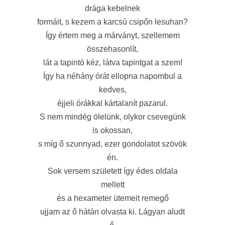
drága kebelnek
formáit, s kezem a karcsú csipőn lesuhan?
Így értem meg a márványt, szellemem
összehasonlít,
lát a tapintó kéz, látva tapintgat a szem!
Így ha néhány órát ellopna napombul a
kedves,
éjjeli órákkal kártalanít pazarul.
S nem mindég ölelünk, olykor csevegünk
is okossan,
s míg ő szunnyad, ezer gondolatot szövök
én.
Sok versem született így édes oldala
mellett
és a hexameter ütemeit remegő
ujjam az ő hátán olvasta ki. Lágyan aludt