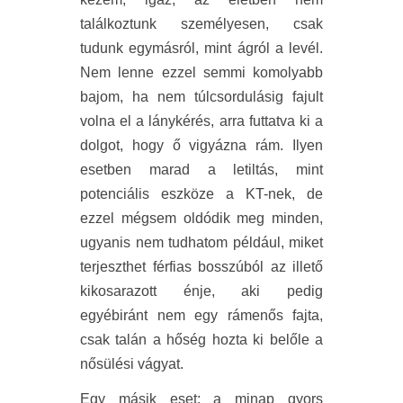
találkoztunk személyesen, csak
tudunk egymásról, mint ágról a levél.
Nem lenne ezzel semmi komolyabb
bajom, ha nem túlcsordulásig fajult
volna el a lánykérés, arra futtatva ki a
dolgot, hogy ő vigyázna rám. Ilyen
esetben marad a letiltás, mint
potenciális eszköze a KT-nek, de
ezzel mégsem oldódik meg minden,
ugyanis nem tudhatom például, miket
terjeszthet férfias bosszúból az illető
kikosarazott énje, aki pedig
egyébiránt nem egy rámenős fajta,
csak talán a hőség hozta ki belőle a
nősülési vágyat.
Egy másik eset: a minap gyors