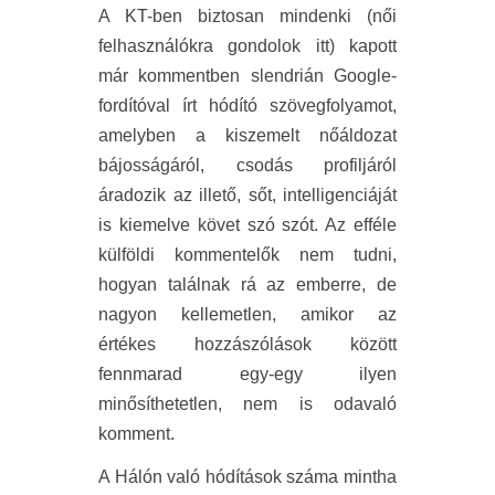
A KT-ben biztosan mindenki (női
felhasználókra gondolok itt) kapott
már kommentben slendrián Google-
fordítóval írt hódító szövegfolyamot,
amelyben a kiszemelt nőáldozat
bájosságáról, csodás profiljáról
áradozik az illető, sőt, intelligenciáját
is kiemelve követ szó szót. Az efféle
külföldi kommentelők nem tudni,
hogyan találnak rá az emberre, de
nagyon kellemetlen, amikor az
értékes hozzászólások között
fennmarad egy-egy ilyen
minősíthetetlen, nem is odavaló
komment.
A Hálón való hódítások száma mintha