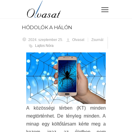
HÓDOLÓK A HÁLÓN
2024. szeptember 25.
Olvasat
Zsurnál
Lajtos Nóra
A közösségi térben (KT) minden
megtörténhet. De tényleg minden. A
minap egy költőtársam kérte meg a
kezem, igaz, az életben nem