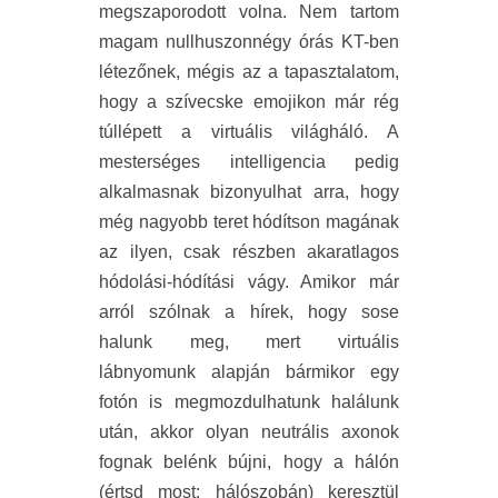
megszaporodott volna. Nem tartom
magam nullhuszonnégy órás KT-ben
létezőnek, mégis az a tapasztalatom,
hogy a szívecske emojikon már rég
túllépett a virtuális világháló. A
mesterséges intelligencia pedig
alkalmasnak bizonyulhat arra, hogy
még nagyobb teret hódítson magának
az ilyen, csak részben akaratlagos
hódolási-hódítási vágy. Amikor már
arról szólnak a hírek, hogy sose
halunk meg, mert virtuális
lábnyomunk alapján bármikor egy
fotón is megmozdulhatunk halálunk
után, akkor olyan neutrális axonok
fognak belénk bújni, hogy a hálón
(értsd most: hálószobán) keresztül