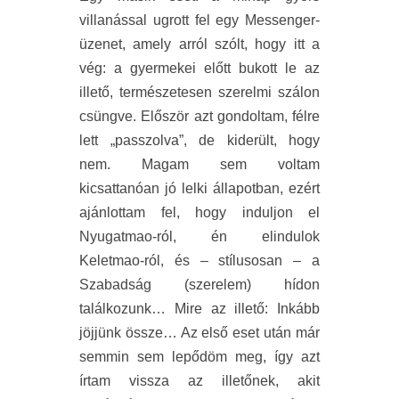
villanással ugrott fel egy Messenger-
üzenet, amely arról szólt, hogy itt a
vég: a gyermekei előtt bukott le az
illető, természetesen szerelmi szálon
csüngve. Először azt gondoltam, félre
lett „passzolva”, de kiderült, hogy
nem. Magam sem voltam
kicsattanóan jó lelki állapotban, ezért
ajánlottam fel, hogy induljon el
Nyugatmao-ról, én elindulok
Keletmao-ról, és – stílusosan – a
Szabadság (szerelem) hídon
találkozunk… Mire az illető: Inkább
jöjjünk össze… Az első eset után már
semmin sem lepődöm meg, így azt
írtam vissza az illetőnek, akit