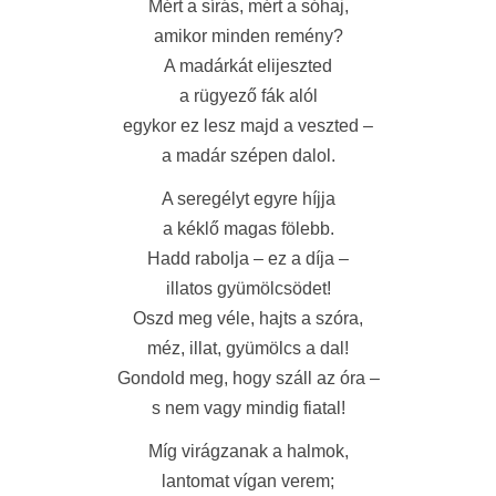
Mért a sírás, mért a sóhaj,
amikor minden remény?
A madárkát elijeszted
a rügyező fák alól
egykor ez lesz majd a veszted –
a madár szépen dalol.
A seregélyt egyre híjja
a kéklő magas fölebb.
Hadd rabolja – ez a díja –
illatos gyümölcsödet!
Oszd meg véle, hajts a szóra,
méz, illat, gyümölcs a dal!
Gondold meg, hogy száll az óra –
s nem vagy mindig fiatal!
Míg virágzanak a halmok,
lantomat vígan verem;