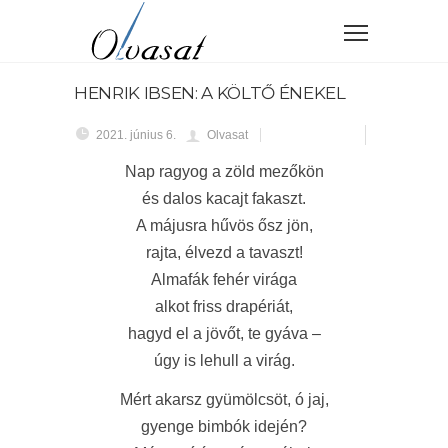
HENRIK IBSEN: A KÖLTŐ ÉNEKEL
2021. június 6.
Olvasat
Nap ragyog a zöld mezőkön
és dalos kacajt fakaszt.
A májusra hűvös ősz jön,
rajta, élvezd a tavaszt!
Almafák fehér virága
alkot friss drapériát,
hagyd el a jövőt, te gyáva –
úgy is lehull a virág.
Mért akarsz gyümölcsöt, ó jaj,
gyenge bimbók idején?