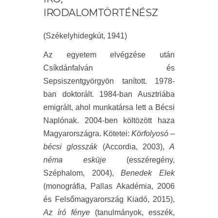
IRODALOMTÖRTÉNÉSZ
(Székelyhidegkút, 1941)
Az egyetem elvégzése után
Csíkdánfalván és
Sepsiszentgyörgyön tanított. 1978-
ban doktorált. 1984-ban Ausztriába
emigrált, ahol munkatársa lett a Bécsi
Naplónak. 2004-ben költözött haza
Magyarországra. Kötetei:
Körfolyosó –
bécsi glosszák
(Accordia, 2003),
A
néma esküje
(esszéregény,
Széphalom, 2004),
Benedek Elek
(monográfia, Pallas Akadémia, 2006
és Felsőmagyarország Kiadó, 2015),
Az író fénye
(tanulmányok, esszék,