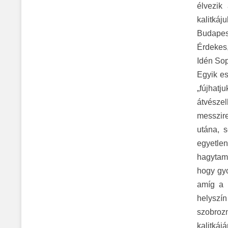
élvezik
kalitkáj
Budapest
Érdekes,
Idén Sop
Egyik es
„fújhatj
átvésze
messzire
utána, 
egyetle
hagytam.
hogy gyo
amíg a 
helyszín
szobroz
kalitkáj