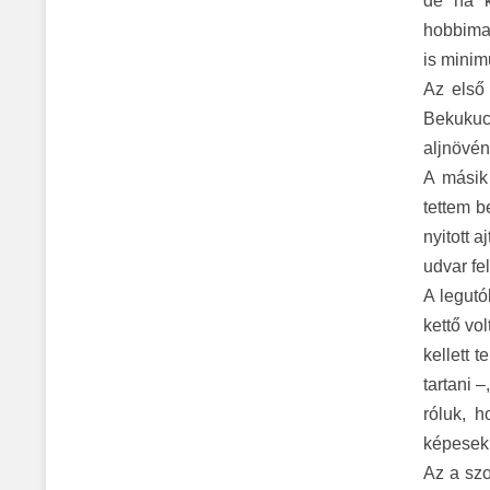
de ha k
hobbimad
is minim
Az első 
Bekukuc
aljnövén
A másik 
tettem b
nyitott 
udvar fe
A legutó
kettő vo
kellett 
tartani 
róluk, 
képesek 
Az a szo