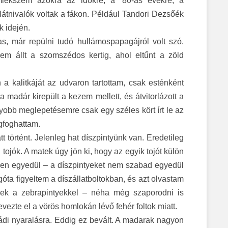
ékszem azokra az időkre, a ’80-as évekre, a
átnivalók voltak a fákon. Például Tandori Dezsőék
k idején.
as, már repülni tudó hullámospapagájról volt szó.
em állt a szomszédos kertig, ahol eltűnt a zöld
a kalitkáját az udvaron tartottam, csak esténként
 madár kirepült a kezem mellett, és átvitorlázott a
nagyobb meglepetésemre csak egy széles kört írt le az
egfoghattam.
t történt. Jelenleg hat díszpintyünk van. Eredetileg
 tojók. A matek úgy jön ki, hogy az egyik tojót külön
egyen egyedül ‒ a díszpintyeket nem szabad egyedül
égóta figyeltem a díszállatboltokban, és azt olvastam
nnek a zebrapintyekkel ‒ néha még szaporodni is
ezte el a vörös homlokán lévő fehér foltok miatt.
di nyaralásra. Eddig ez bevált. A madarak nagyon