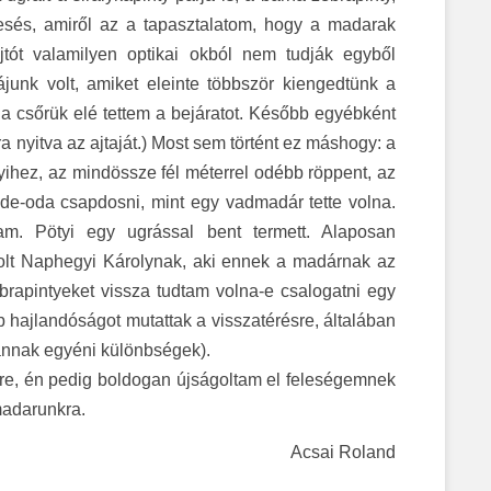
resés, amiről az a tapasztalatom, hogy a madarak
t valamilyen optikai okból nem tudják egyből
ájunk volt, amiket eleinte többször kiengedtünk a
 a csőrük elé tettem a bejáratot. Később egyébként
ra nyitva az ajtaját.) Most sem történt ez máshogy: a
tyihez, az mindössze fél méterrel odébb röppent, az
ide-oda csapdosni, mint egy vadmadár tette volna.
ttam. Pötyi egy ugrással bent termett. Alaposan
olt Naphegyi Károlynak, aki ennek a madárnak az
ebrapintyeket vissza tudtam volna-e csalogatni egy
 hajlandóságot mutattak a visszatérésre, általában
vannak egyéni különbségek).
ére, én pedig boldogan újságoltam el feleségemnek
madarunkra.
Acsai Roland