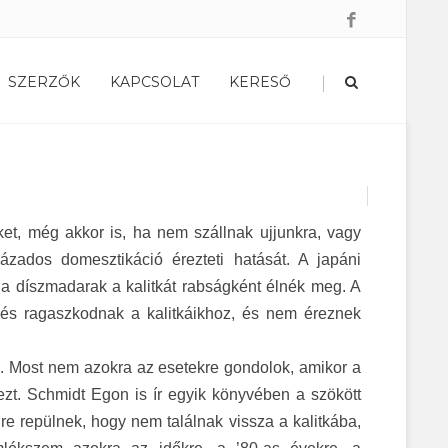
|
SZERZŐK
KAPCSOLAT
KERESŐ
t, még akkor is, ha nem szállnak ujjunkra, vagy
zados domesztikáció érezteti hatását. A japáni
y a díszmadarak a kalitkát rabságként élnék meg. A
ik és ragaszkodnak a kalitkáikhoz, és nem éreznek
 Most nem azokra az esetekre gondolok, amikor a
ezt. Schmidt Egon is ír egyik könyvében a szökött
e repülnek, hogy nem találnak vissza a kalitkába,