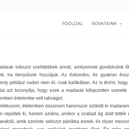
FŐOLDAL
ROVATAINK
adarak sokszor szelídebbek annál, amilyennek gondolnánk őke
ek, ha benyúlunk hozzájuk. Az évtizedes, és gyakran évszá
pinty például vadon nem él, csak kalitkában. Az is tévhit, hog
lat azt bizonyítja, hogy ezek a madarak kifejezetten szeret
mberi értelembe vett rabságot.
emlékszem, életemben összesen háromszor szökött ki madaram.
 repültek ki, hanem azokra, amikor a szabad ég alatt tették 
rakról, amik szerinte sokszor pánikba esnek, és olyan messzir