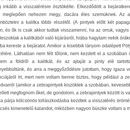
 inkább a visszatérésre ösztökélte. Elkezdődött a bejáratke
 meglepően nehezen megy, dacára éles szemüknek. Az ajtó
böztetni a kalitka többi részétől. (A pintyek előtt két papag
, és ők is csak akkor tudtak visszamenni, ha az orruk, vagyis
 leszoktak a kalitkából való kijárásról, hiába hagytam nekik órák
ába kereste a bejáratot. Amikor a kisebbik lányom odalépett Pö
zélére. Láthatóan nem félt tőlünk, nem kezdett el a szobában 
tem a földről a kalitkát, és az ajtaját a pinty elé tarto
yebbültünk, és arra a meggyőződésre jutottam, hogy igaza v
enciájáról írt, mert nem voltam benne biztos, hogy például a z
dvarról (amikor a zebrapintyek kiszöktek a szobában, kevesebb
ellett megfognom őket, de gondolom, a zebrapintyek között is 
 a párja kölcsönös tollászkodásba kezdtek a visszatérés öröm
csés kimenetelű kalandot, miközben nagyon büszke voltam a 