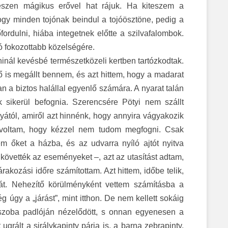
egészen mágikus erővel hat rájuk. Ha kiteszem a
hogy minden tojónak beindul a tojóösztöne, pedig a
ordulni, hiába integetnek előtte a szilvafalombok.
ó fokozottabb közelségére.
ninál kevésbé természetközeli kertben tartózkodtak.
tő is megállt bennem, és azt hittem, hogy a madarat
an a biztos halállal egyenlő számára. A nyarat talán
k sikerül befognia. Szerencsére Pötyi nem szállt
nyától, amiről azt hinnénk, hogy annyira vágyakozik
n voltam, hogy kézzel nem tudom megfogni. Csak
m őket a házba, és az udvarra nyíló ajtót nyitva
övették az eseményeket ‒, azt az utasítást adtam,
kozási időre számítottam. Azt hittem, időbe telik,
ját. Nehezítő körülményként vettem számításba a
 úgy a „járást”, mint itthon. De nem kellett sokáig
 szoba padlóján nézelődött, s onnan egyenesen a
t ugrált a sirálykapinty párja is, a barna zebrapinty,