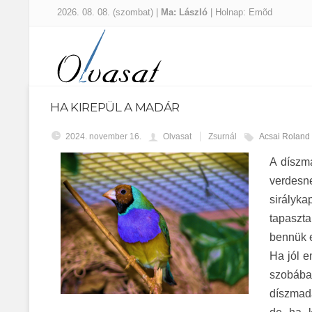
2026. 08. 08. (szombat) |
Ma: László
| Holnap: Emõd
HA KIREPÜL A MADÁR
2024. november 16.
Olvasat
Zsurnál
Acsai Roland
A díszm
verdesn
sirályka
tapaszta
bennük e
Ha jól 
szobában
díszmada