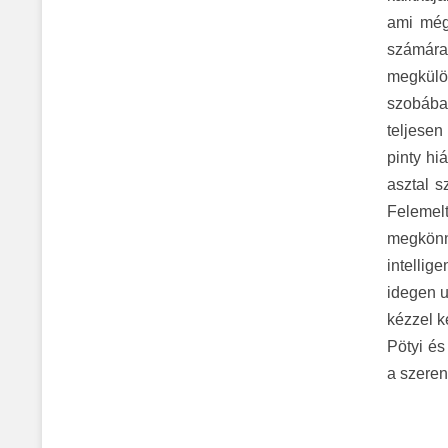
ami még
számára
megkülön
szobában
teljesen
pinty hi
asztal s
Felemel
megkönn
intellig
idegen u
kézzel k
Pötyi és
a szeren