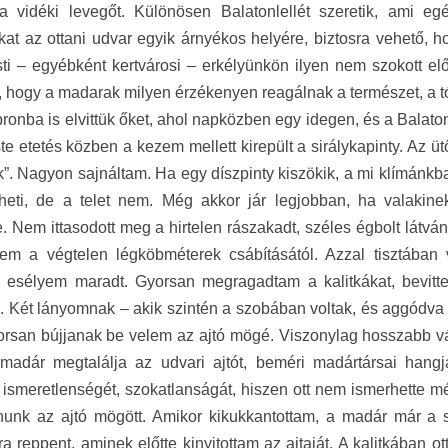
 a vidéki levegőt. Különösen Balatonlellét szeretik, ami 
ukat az ottani udvar egyik árnyékos helyére, biztosra vehető, 
i ‒ egyébként kertvárosi ‒ erkélyünkön ilyen nem szokott előf
 hogy a madarak milyen érzékenyen reagálnak a természet, a t
ronba is elvittük őket, ahol napközben egy idegen, és a Balato
te etetés közben a kezem mellett kirepült a sirálykapinty. Az ü
uk”. Nagyon sajnáltam. Ha egy díszpinty kiszökik, a mi klímánkb
lheti, de a telet nem. Még akkor jár legjobban, ha valakine
. Nem ittasodott meg a hirtelen rászakadt, széles égbolt látvá
sem a végtelen légköbméterek csábításától. Azzal tisztába
n esélyem maradt. Gyorsan megragadtam a kalitkákat, bevitte
 Két lányomnak ‒ akik szintén a szobában voltak, és aggódva k
rsan bújjanak be velem az ajtó mögé. Viszonylag hosszabb vára
madár megtalálja az udvari ajtót, beméri madártársai hang
 ismeretlenségét, szokatlanságát, hiszen ott nem ismerhette még
nunk az ajtó mögött. Amikor kikukkantottam, a madár már a
ára reppent, aminek előtte kinyitottam az ajtaját. A kalitkában ot