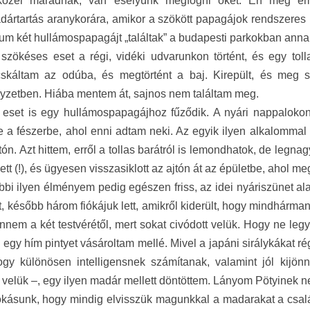
özel maradnak, van esélyünk megfogni őket. Én még eml
ártartás aranykorára, amikor a szökött papagájok rendszeres l
um két hullámospapagájt „találtak” a budapesti parkokban anna
szökéses eset a régi, vidéki udvarunkon történt, és egy toll
skáltam az odúba, és megtörtént a baj. Kirepült, és meg s
yzetben. Hiába mentem át, sajnos nem találtam meg.
eset is egy hullámospapagájhoz fűződik. A nyári nappalokon 
e a fészerbe, ahol enni adtam neki. Az egyik ilyen alkalommal a
ajtón. Azt hittem, erről a tollas barátról is lemondhatok, de leg
lett (!), és ügyesen visszasiklott az ajtón át az épületbe, ahol m
bbi ilyen élményem pedig egészen friss, az idei nyáriszünet alat
lt, később három fiókájuk lett, amikről kiderült, hogy mindhárman
tennem a két testvérétől, mert sokat civódott velük. Hogy ne l
‒, egy hím pintyet vásároltam mellé. Mivel a japáni sirálykákat r
hogy különösen intelligensnek számítanak, valamint jól kijö
velük ‒, egy ilyen madár mellett döntöttem. Lányom Pötyinek nev
kásunk, hogy mindig elvisszük magunkkal a madarakat a csalá