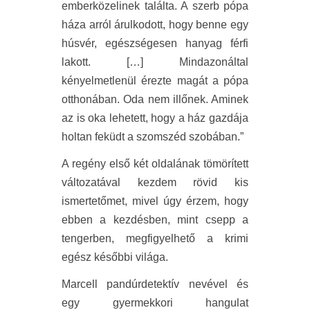
emberközelinek találta. A szerb pópa
háza arról árulkodott, hogy benne egy
húsvér, egészségesen hanyag férfi
lakott. […] Mindazonáltal
kényelmetlenül érezte magát a pópa
otthonában. Oda nem illőnek. Aminek
az is oka lehetett, hogy a ház gazdája
holtan feküdt a szomszéd szobában.”
A regény első két oldalának tömörített
változatával kezdem rövid kis
ismertetőmet, mivel úgy érzem, hogy
ebben a kezdésben, mint csepp a
tengerben, megfigyelhető a krimi
egész későbbi világa.
Marcell pandúrdetektív nevével és
egy gyermekkori hangulat