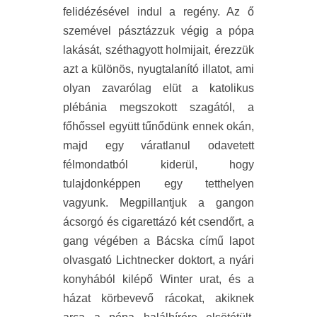
felidézésével indul a regény. Az ő
szemével pásztázzuk végig a pópa
lakását, széthagyott holmijait, érezzük
azt a különös, nyugtalanító illatot, ami
olyan zavarólag elüt a katolikus
plébánia megszokott szagától, a
főhőssel együtt tűnődünk ennek okán,
majd egy váratlanul odavetett
félmondatból kiderül, hogy
tulajdonképpen egy tetthelyen
vagyunk. Megpillantjuk a gangon
ácsorgó és cigarettázó két csendőrt, a
gang végében a Bácska című lapot
olvasgató Lichtnecker doktort, a nyári
konyhából kilépő Winter urat, és a
házat körbevevő rácokat, akiknek