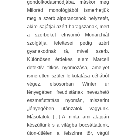
gondolkodásmódjába, máskor meg
Milorád monológjából ismerhetjük
meg a szerb alparancsnok helyzetét,
akire sajátjai azért haragszanak, mert
a szerbeket elnyomó Monarchiát
szolgálja, felettesei pedig azért
gyanakodnak rá, mivel szerb.
Különösen érdekes elem Marcell
detektív titkos nyomozása, amelyet
ismeretlen szülei felkutatása céljából
végez, elsősorban Winter úr
lényegében freudistának nevezhető
eszmefuttatása nyomán, miszerint
„lényegében utánzatok vagyunk.
Másolatok. […] A minta, ami alapján
készültünk s a világba bocsáttattunk,
úton-útfélen a felszínre tör, végül