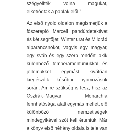
szégyellték volna magukat,
elkotródtak a paplak elől.”
Az első nyolc oldalon megismerjük a
főszereplő Marcell pandúrdetektívet
és két segítőjét, Winter urat és Milorád
alparancsnokot, vagyis egy magyar,
egy sváb és egy szerb rendőrt, akik
különböző temperamentumukkal és
jellemükkel egymást kiválóan
kiegészítik későbbi nyomozásuk
során. Amire szükség is lesz, hisz az
Osztrák–Magyar Monarchia
fennhatósága alatt egymás mellett élő
különböző nemzetiségek
mindegyikével szót kell érteniük. Már
a könyv első néhány oldala is tele van