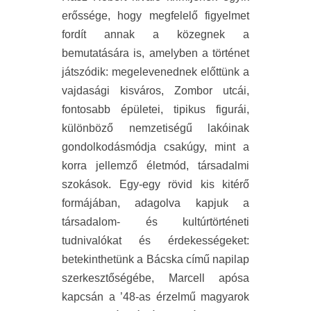
erőssége, hogy megfelelő figyelmet
fordít annak a közegnek a
bemutatására is, amelyben a történet
játszódik: megelevenednek előttünk a
vajdasági kisváros, Zombor utcái,
fontosabb épületei, tipikus figurái,
különböző nemzetiségű lakóinak
gondolkodásmódja csakúgy, mint a
korra jellemző életmód, társadalmi
szokások. Egy-egy rövid kis kitérő
formájában, adagolva kapjuk a
társadalom- és kultúrtörténeti
tudnivalókat és érdekességeket:
betekinthetünk a Bácska című napilap
szerkesztőségébe, Marcell apósa
kapcsán a ’48-as érzelmű magyarok