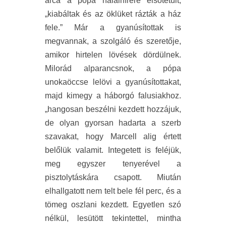
arca a pópa halálhírére elsötétült,
„kiabáltak és az öklüket rázták a ház
fele.” Már a gyanúsítottak is
megvannak, a szolgáló és szeretője,
amikor hirtelen lövések dördülnek.
Milorád alparancsnok, a pópa
unokaöccse lelövi a gyanúsítottakat,
majd kimegy a háborgó falusiakhoz.
„hangosan beszélni kezdett hozzájuk,
de olyan gyorsan hadarta a szerb
szavakat, hogy Marcell alig értett
belőlük valamit. Integetett is feléjük,
meg egyszer tenyerével a
pisztolytáskára csapott. Miután
elhallgatott nem telt bele fél perc, és a
tömeg oszlani kezdett. Egyetlen szó
nélkül, lesütött tekintettel, mintha