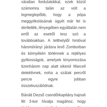
váratlan fordulatokkal, ezek közül
számomra talán az volt a
legmeglepőbb, hogy a pópa
meggyilkolásának ügyét már fel is
derítették, lényegében egyáltalán nem
erről az esetről lesz szó a
továbbiakban. A tetthelytől hintóval
háromórányi járásra levő Zomborban
és környékén történnek a rejtélyes
gyilkosságok, amelyek kinyomozása
tizenhárom nap alatt sikerül Marcell
detektívnek, noha a szálak percről
percre egyre jobban
összekuszálódnak.
Bánáti Dezső csendőrkapitány hajnali
fél 3-kor hívatja magához, hogy