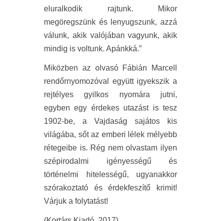
eluralkodik rajtunk. Mikor
megöregszünk és lenyugszunk, azzá
válunk, akik valójában vagyunk, akik
mindig is voltunk. Apánkká.”
Miközben az olvasó Fábián Marcell
rendőrnyomozóval együtt igyekszik a
rejtélyes gyilkos nyomára jutni,
egyben egy érdekes utazást is tesz
1902-be, a Vajdaság sajátos kis
világába, sőt az emberi lélek mélyebb
rétegeibe is. Rég nem olvastam ilyen
szépirodalmi igényességű és
történelmi hitelességű, ugyanakkor
szórakoztató és érdekfeszítő krimit!
Várjuk a folytatást!
(Kortárs Kiadó, 2017)