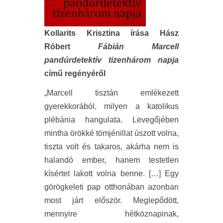
Kollarits Krisztina írása Hász
Róbert
Fábián Marcell
pandúrdetektív tizenhárom napja
című regényéről
„Marcell tisztán emlékezett
gyerekkorából, milyen a katolikus
plébánia hangulata. Levegőjében
mintha örökké tömjénillat úszott volna,
tiszta volt és takaros, akárha nem is
halandó ember, hanem testetlen
kísértet lakott volna benne. […] Egy
görögkeleti pap otthonában azonban
most járt először. Meglepődött,
mennyire hétköznapinak,