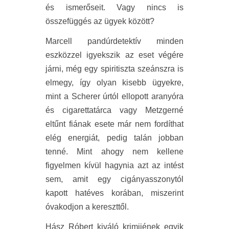
és ismerőseit. Vagy nincs is
összefüggés az ügyek között?
Marcell pandúrdetektív minden
eszközzel igyekszik az eset végére
járni, még egy spiritiszta szeánszra is
elmegy, így olyan kisebb ügyekre,
mint a Scherer úrtól ellopott aranyóra
és cigarettatárca vagy Metzgerné
eltűnt fiának esete már nem fordíthat
elég energiát, pedig talán jobban
tenné. Mint ahogy nem kellene
figyelmen kívül hagynia azt az intést
sem, amit egy cigányasszonytól
kapott hatéves korában, miszerint
óvakodjon a kereszttől.
Hász Róbert kiváló krimijének egyik