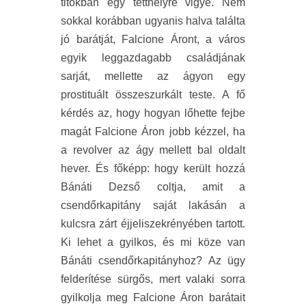
titokban egy tetthelyre vigye. Nem
sokkal korábban ugyanis halva találta
jó barátját, Falcione Áront, a város
egyik leggazdagabb családjának
sarját, mellette az ágyon egy
prostituált összeszurkált teste. A fő
kérdés az, hogy hogyan lőhette fejbe
magát Falcione Áron jobb kézzel, ha
a revolver az ágy mellett bal oldalt
hever. És főképp: hogy került hozzá
Bánáti Dezső coltja, amit a
csendőrkapitány saját lakásán a
kulcsra zárt éjjeliszekrényében tartott.
Ki lehet a gyilkos, és mi köze van
Bánáti csendőrkapitányhoz? Az ügy
felderítése sürgős, mert valaki sorra
gyilkolja meg Falcione Áron barátait