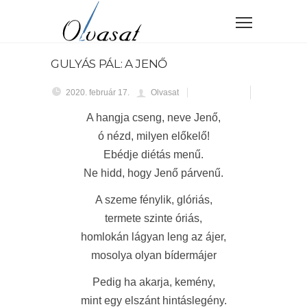
GULYÁS PÁL: A JENŐ
2020. február 17.
Olvasat
A hangja cseng, neve Jenő,
ó nézd, milyen előkelő!
Ebédje diétás menű.
Ne hidd, hogy Jenő párvenű.
A szeme fénylik, glóriás,
termete szinte óriás,
homlokán lágyan leng az ájer,
mosolya olyan bídermájer
Pedig ha akarja, kemény,
mint egy elszánt hintáslegény.