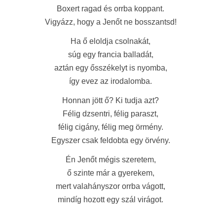
Boxert ragad és orrba koppant.
Vigyázz, hogy a Jenőt ne bosszantsd!
Ha ő eloldja csolnakát,
súg egy francia balladát,
aztán egy ősszékelyt is nyomba,
így evez az irodalomba.
Honnan jött ő? Ki tudja azt?
Félig dzsentri, félig paraszt,
félig cigány, félig meg örmény.
Egyszer csak feldobta egy örvény.
Én Jenőt mégis szeretem,
ő szinte már a gyerekem,
mert valahányszor orrba vágott,
mindíg hozott egy szál virágot.