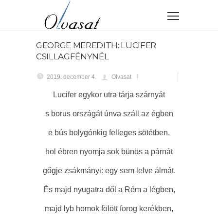
GEORGE MEREDITH: LUCIFER
CSILLAGFÉNYNÉL
2019. december 4.
Olvasat
Lucifer egykor utra tárja szárnyát
s borus országát únva száll az égben
e bús bolygónkig felleges sötétben,
hol ébren nyomja sok bünös a párnát
gőgje zsákmányi: egy sem lelve álmát.
És majd nyugatra dől a Rém a légben,
majd lyb homok fölött forog kerékben,