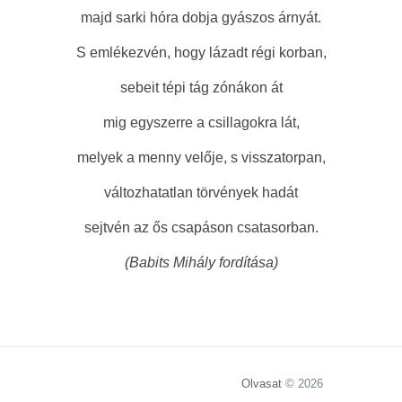
majd sarki hóra dobja gyászos árnyát.
S emlékezvén, hogy lázadt régi korban,
sebeit tépi tág zónákon át
mig egyszerre a csillagokra lát,
melyek a menny velője, s visszatorpan,
változhatatlan törvények hadát
sejtvén az ős csapáson csatasorban.
(Babits Mihály fordítása)
Olvasat
© 2026