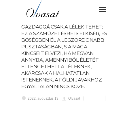
GAZDAGGÁ CSAK A LÉLEK TEHET;
EZ A SZÁMŰZETÉSBE IS ELKÍSÉR, ÉS
BŐSÉGBEN ÉL A LEGZORDONABB
PUSZTASÁGBAN, S A MAGA
KINCSEIT ÉLVEZI, HA MEGVAN
ANNYIJA, AMENNYIBŐL ÉLETÉT
ELTENGETHETI: A LÉLEKNEK,
AKÁRCSAK A HALHATATLAN
ISTENEKNEK, A FÖLDI JAVAKHOZ
EGYÁLTALÁN NINCS KÖZE.
2022. augusztus 13.
Olvasat