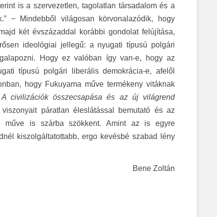
int is a szervezetlen, tagolatlan társadalom és a
.” − Mindebből világosan körvonalazódik, hogy
jd két évszázaddal korábbi gondolat felújítása,
ősen ideológiai jellegű: a nyugati típusú polgári
megalapozni. Hogy ez valóban így van-e, hogy az
ti típusú polgári liberális demokrácia-e, afelől
 azonban, hogy Fukuyama műve termékeny vitáknak
n
A civilizációk összecsapása és az új világrend
 viszonyait páratlan éleslátással bemutató és az
ló műve is szárba szökkent. Amint az is egyre
dnél kiszolgáltatottabb, ergo kevésbé szabad lény
Bene Zoltán