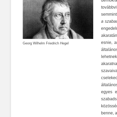
demokrá
továbbvi
semmint 
a szaba
engedel
akaratá
esnie, 
Georg Wilhelm Friedrich Hegel
általáno
lehetnek
akaratn
szavaiv
cseleke
általáno
egyes e
szabads
közössé
benne, a