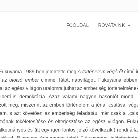
FŐOLDAL
ROVATAINK
 Fukuyama 1989-ben jelentette meg
A történelem végéről
című 
 az utolsó ember
címmel látott napvilágot. Fukuyama ebben
l az egész világon uralomra juthat az emberiség történelmének 
 liberális demokrácia. Azaz valami nagyon hasonlót mond,
ott meg, miszerint az emberi történelem a jénai csatával véget
lam, s azt követően az emberiség feladatául már csak a „csi
rmának tökéletesítése és elterjesztése az egész világon. Fu
alkotmányos és (itt egy igen fontos jelző következik!) rendi álla