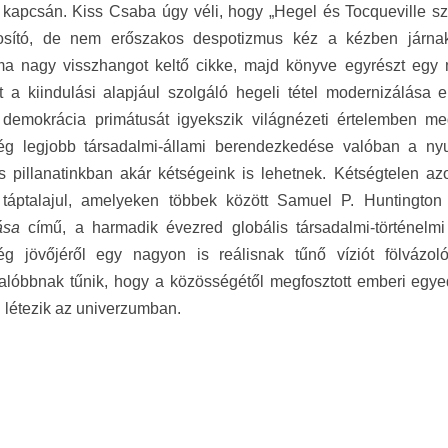
kapcsán. Kiss Csaba úgy véli, hogy „Hegel és Tocqueville szer
osító, de nem erőszakos despotizmus kéz a kézben járnak
a nagy visszhangot keltő cikke, majd könyve egyrészt egy ma
 a kiindulási alapjául szolgáló hegeli tétel modernizálása er
is demokrácia primátusát igyekszik világnézeti értelemben 
ég legjobb társadalmi-állami berendezkedése valóban a nyuga
s pillanatinkban akár kétségeink is lehetnek. Kétségtelen
t táptalajul, amelyeken többek között Samuel P. Huntingto
lása
című, a harmadik évezred globális társadalmi-történelmi
ég jövőjéről egy nagyon is reálisnak tűnő víziót fölvázo
alóbbnak tűnik, hogy a közösségétől megfosztott emberi egye
létezik az univerzumban.