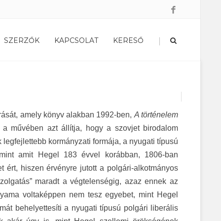
|
SZERZŐK
KAPCSOLAT
KERESŐ
írását, amely könyv alakban 1992-ben,
A történelem
 a művében azt állítja, hogy a szovjet birodalom
legfejlettebb kormányzati formája, a nyugati típusú
 mint amit Hegel 183 évvel korábban, 1806-ban
 ért, hiszen érvényre jutott a polgári-alkotmányos
szolgatás” maradt a végtelenségig, azaz ennek az
kuyama voltaképpen nem tesz egyebet, mint Hegel
mát behelyettesíti a nyugati típusú polgári liberális