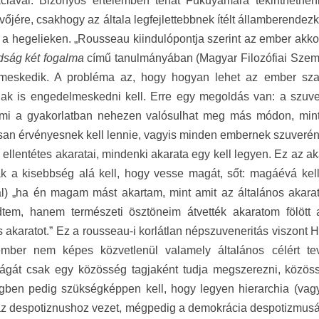
ciával. Bizonyos értelemben tehát Fukuyamára tekinthetnén
vőjére, csakhogy az általa legfejlettebbnek ítélt államberende
a hegelieken. „Rousseau kiindulópontja szerint az ember akko
dság két fogalma
című tanulmányában (Magyar Filozófiai Szemle
meskedik. A probléma az, hogy hogyan lehet az ember szab
nak is engedelmeskedni kell. Erre egy megoldás van: a szuv
ami a gyakorlatban nehezen valósulhat meg más módon, min
san érvényesnek kell lennie, vagyis minden embernek szuverén
 ellentétes akaratai, mindenki akarata egy kell legyen. Ez az a
ak a kisebbség alá kell, hogy vesse magát, sőt: magáévá kel
al) „ha én magam mást akartam, mint amit az általános akara
dtem, hanem természeti ösztöneim átvették akaratom fölött
s akaratot.” Ez a rousseau-i korlátlan népszuveneritás viszont 
mber nem képes közvetlenül valamely általános célért t
ágát csak egy közösség tagjaként tudja megszerezni, közössé
gben pedig szükségképpen kell, hogy legyen hierarchia (vagy
z despotiznushoz vezet, mégpedig a demokrácia despotizmusáho