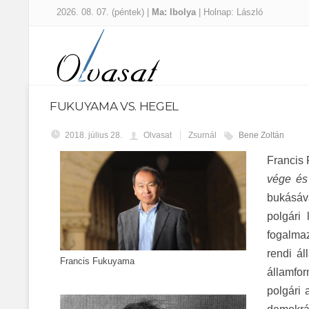
2026. 08. 07. (péntek) |
Ma: Ibolya
| Holnap: László
FUKUYAMA VS. HEGEL
2018. július 28.
Olvasat
Zsurnál
Bene Zoltán
Francis
vége és
bukásáva
polgári
fogalmaz
rendi ál
Francis Fukuyama
államfo
polgári 