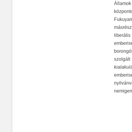
Államok 
központ
Fukuyam
másrészt
liberál
emberis
borongó
szolgál
kialaku
emberis
nyilvánv
nemigen 