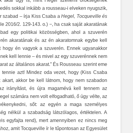
k akár úgy is, mint Hegel szellemi örökségének
zkedés sokkal inkább a rousseau-i elveken nyugszik,
r szabad – írja Kiss Csaba a
Hegel, Tocqueville és
 2016/2. 129-143. o.) −, ha csak saját akaratának
ad egy politikai közösségben, ahol a szuverén
erén akaratának és az én akaratomnak egybe kell
t hogy én vagyok a szuverén. Ennek ugyanakkor
nek kell lennie – és mivel az egy szuverénnek nem
karat az általános akarat.” És Rousseau szerint eme
l tennie azt! Mindez oda vezet, hogy (Kiss Csaba
t akart, akkor be kell látnom, hogy nem szabadon
 az irányítást, és újra magamévá kell tennem az
Hegel számára nem volt elfogadható, ő úgy vélte, az
evékenykedni, sőt: az egyén a maga személyes
g nélkül a szabadság látszólagos, értéktelen. A
is egyfajta rend), mert amennyiben ez nincs meg
z, amit Tocqueville ír le tűpontosan az Egyesület