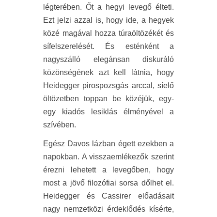
légterében. Őt a hegyi levegő élteti.
Ezt jelzi azzal is, hogy ide, a hegyek
közé magával hozza túraöltözékét és
sífelszerelését. És esténként a
nagyszálló elegánsan diskuráló
közönségének azt kell látnia, hogy
Heidegger pirospozsgás arccal, síelő
öltözetben toppan be közéjük, egy-
egy kiadós lesiklás élményével a
szívében.
Egész Davos lázban égett ezekben a
napokban. A visszaemlékezők szerint
érezni lehetett a levegőben, hogy
most a jövő filozófiai sorsa dőlhet el.
Heidegger és Cassirer előadásait
nagy nemzetközi érdeklődés kísérte,