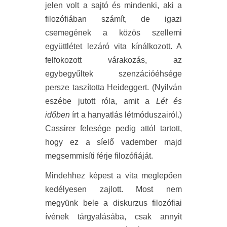
jelen volt a sajtó és mindenki, aki a
filozófiában számít, de igazi
csemegének a közös szellemi
együttlétet lezáró vita kínálkozott. A
felfokozott várakozás, az
egybegyűltek szenzációéhsége
persze taszította Heideggert. (Nyilván
eszébe jutott róla, amit a
Lét és
időben
írt a hanyatlás létmóduszairól.)
Cassirer felesége pedig attól tartott,
hogy ez a síelő vadember majd
megsemmisíti férje filozófiáját.
Mindehhez képest a vita meglepően
kedélyesen zajlott. Most nem
megyünk bele a diskurzus filozófiai
ívének tárgyalásába, csak annyit