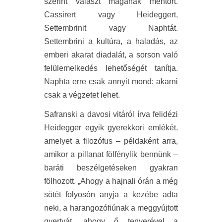
szerint választ magának mentort.
Cassirert vagy Heideggert,
Settembrinit vagy Naphtát.
Settembrini a kultúra, a haladás, az
emberi akarat diadalát, a sorson való
felülemelkedés lehetőségét tanítja.
Naphta erre csak annyit mond: akarni
csak a végzetet lehet.
Safranski a davosi vitáról írva felidézi
Heidegger egyik gyerekkori emlékét,
amelyet a filozófus – példaként arra,
amikor a pillanat fölfénylik bennünk –
baráti beszélgetéseken gyakran
fölhozott. „Ahogy a hajnali órán a még
sötét folyosón anyja a kezébe adta
neki, a harangozófiúnak a meggyújtott
gyertyát, ahogy ő tenyerével a