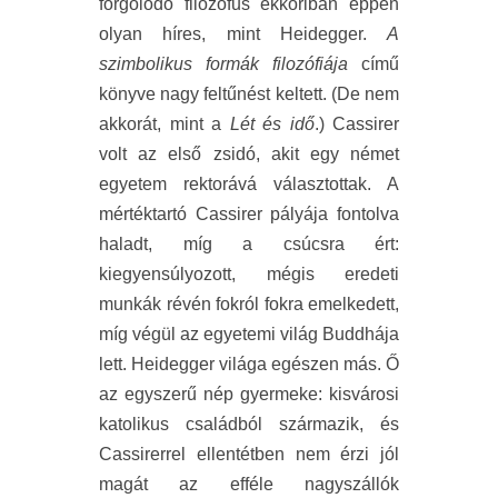
forgolódó filozófus ekkoriban éppen
olyan híres, mint Heidegger.
A
szimbolikus formák filozófiája
című
könyve nagy feltűnést keltett. (De nem
akkorát, mint a
Lét és idő
.) Cassirer
volt az első zsidó, akit egy német
egyetem rektorává választottak. A
mértéktartó Cassirer pályája fontolva
haladt, míg a csúcsra ért:
kiegyensúlyozott, mégis eredeti
munkák révén fokról fokra emelkedett,
míg végül az egyetemi világ Buddhája
lett. Heidegger világa egészen más. Ő
az egyszerű nép gyermeke: kisvárosi
katolikus családból származik, és
Cassirerrel ellentétben nem érzi jól
magát az efféle nagyszállók