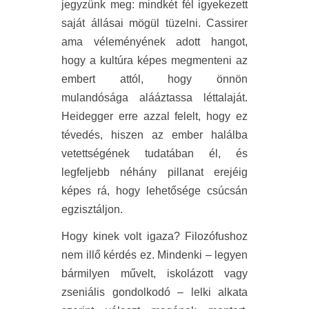
jegyzünk meg: mindkét fél igyekezett
saját állásai mögül tüzelni. Cassirer
ama véleményének adott hangot,
hogy a kultúra képes megmenteni az
embert attól, hogy önnön
mulandósága alááztassa léttalaját.
Heidegger erre azzal felelt, hogy ez
tévedés, hiszen az ember halálba
vetettségének tudatában él, és
legfeljebb néhány pillanat erejéig
képes rá, hogy lehetősége csúcsán
egzisztáljon.
Hogy kinek volt igaza? Filozófushoz
nem illő kérdés ez. Mindenki – legyen
bármilyen művelt, iskolázott vagy
zseniális gondolkodó – lelki alkata