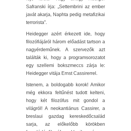
Safranski írja: „Settembrini az ember
javát akarja, Naphta pedig metafizikai
terrorista”.
Heidegger azért érkezett ide, hogy
filozófiájáról három előadást tartson a
nagyérdeműnek. A szervezők azt
találták ki, hogy a programsorozatot
egy szellemi bokszmeccs zárja le:
Heidegger vitája Ernst Cassirerrel.
Istenem, a boldogabb korok! Amikor
még ekkora feltűnést tudott kelteni,
hogy két filozófus mit gondol a
világról! A neokantiánus Cassirer, a
breslaui gazdag kereskedőcsalád
sarja, az előkelőbb körökben