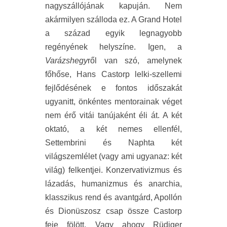
nagyszállójának kapuján. Nem
akármilyen szálloda ez. A Grand Hotel
a század egyik legnagyobb
regényének helyszíne. Igen, a
Varázshegy
ről van szó, amelynek
főhőse, Hans Castorp lelki-szellemi
fejlődésének e fontos időszakát
ugyanitt, önkéntes mentorainak véget
nem érő vitái tanújaként éli át. A két
oktató, a két nemes ellenfél,
Settembrini és Naphta két
világszemlélet (vagy ami ugyanaz: két
világ) felkentjei. Konzervativizmus és
lázadás, humanizmus és anarchia,
klasszikus rend és avantgárd, Apollón
és Dionüszosz csap össze Castorp
feje fölött. Vagy ahogy Rüdiger