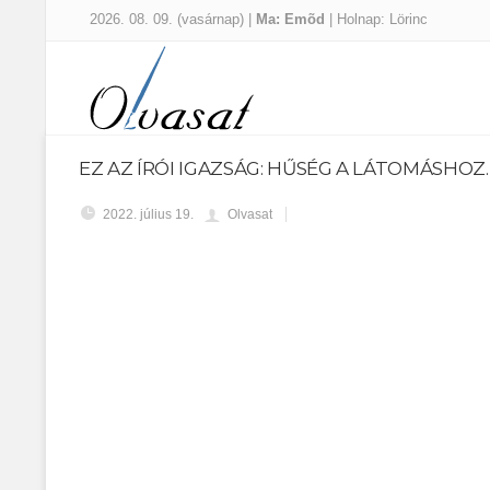
2026. 08. 09. (vasárnap) |
Ma: Emõd
| Holnap: Lörinc
EZ AZ ÍRÓI IGAZSÁG: HŰSÉG A LÁTOMÁSHOZ
2022. július 19.
Olvasat