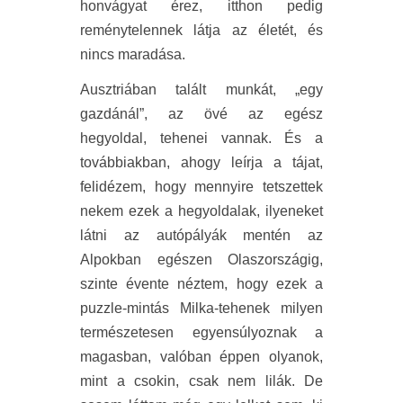
honvágyat érez, itthon pedig
reménytelennek látja az életét, és
nincs maradása.
Ausztriában talált munkát, „egy
gazdánál”, az övé az egész
hegyoldal, tehenei vannak. És a
továbbiakban, ahogy leírja a tájat,
felidézem, hogy mennyire tetszettek
nekem ezek a hegyoldalak, ilyeneket
látni az autópályák mentén az
Alpokban egészen Olaszországig,
szinte évente néztem, hogy ezek a
puzzle-mintás Milka-tehenek milyen
természetesen egyensúlyoznak a
magasban, valóban éppen olyanok,
mint a csokin, csak nem lilák. De