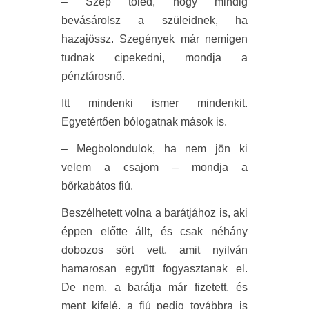
– Szép tőled, hogy mindig
bevásárolsz a szüleidnek, ha
hazajössz. Szegények már nemigen
tudnak cipekedni, mondja a
pénztárosnő.
Itt mindenki ismer mindenkit.
Egyetértően bólogatnak mások is.
– Megbolondulok, ha nem jön ki
velem a csajom – mondja a
bőrkabátos fiú.
Beszélhetett volna a barátjához is, aki
éppen előtte állt, és csak néhány
dobozos sört vett, amit nyilván
hamarosan együtt fogyasztanak el.
De nem, a barátja már fizetett, és
ment kifelé, a fiú pedig továbbra is