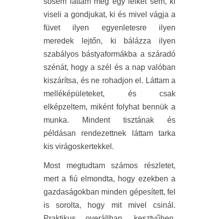
sosem láttam még egy lelket sem, ki
viseli a gondjukat, ki és mivel vágja a
füvet ilyen egyenletesre ilyen
meredek lejtőn, ki bálázza ilyen
szabályos bástyaformákba a száradó
szénát, hogy a szél és a nap valóban
kiszárítsa, és ne rohadjon el. Láttam a
melléképületeket, és csak
elképzeltem, miként folyhat bennük a
munka. Mindent tisztának és
példásan rendezettnek láttam tarka
kis virágoskertekkel.
Most megtudtam számos részletet,
mert a fiú elmondta, hogy ezekben a
gazdaságokban minden gépesített, fel
is sorolta, hogy mit mivel csinál.
Praktikus overállban, kesztyűben,