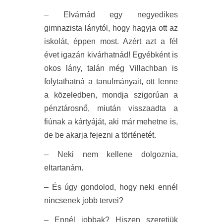
– Elvárnád egy negyedikes
gimnazista lánytól, hogy hagyja ott az
iskolát, éppen most. Azért azt a fél
évet igazán kivárhatnád! Egyébként is
okos lány, talán még Villachban is
folytathatná a tanulmányait, ott lenne
a közeledben, mondja szigorúan a
pénztárosnő, miután visszaadta a
fiúnak a kártyáját, aki már mehetne is,
de be akarja fejezni a történetét.
– Neki nem kellene dolgoznia,
eltartanám.
– És úgy gondolod, hogy neki ennél
nincsenek jobb tervei?
– Ennél jobbak? Hiszen szeretjük