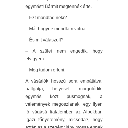
egymást! Bármit megtennék érte.
– Ezt mondtad neki?
– Már hogyne mondtam volna…
– És mit válaszolt?
– A szülei nem engedik, hogy
elvigyem.
– Meg tudom érteni.
A vásárlók hosszú sora empátiával
hallgatja, helyesel, morgolódik,
egymás közt pusmognak, a
vélemények megoszlanak, egy ilyen
jó vágású fiatalember az Alpokban
igazi főnyeremény, micsoda?, hogy
aztán az a szegény lány mossa ennek