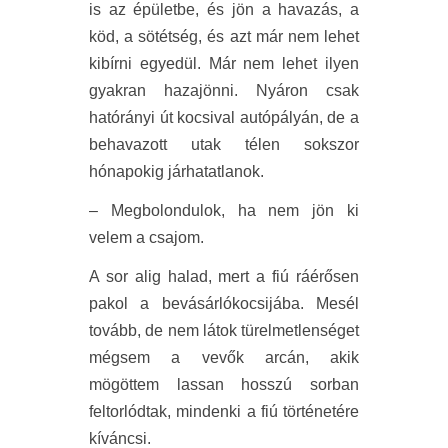
is az épületbe, és jön a havazás, a
köd, a sötétség, és azt már nem lehet
kibírni egyedül. Már nem lehet ilyen
gyakran hazajönni. Nyáron csak
hatórányi út kocsival autópályán, de a
behavazott utak télen sokszor
hónapokig járhatatlanok.
– Megbolondulok, ha nem jön ki
velem a csajom.
A sor alig halad, mert a fiú ráérősen
pakol a bevásárlókocsijába. Mesél
tovább, de nem látok türelmetlenséget
mégsem a vevők arcán, akik
mögöttem lassan hosszú sorban
feltorlódtak, mindenki a fiú történetére
kíváncsi.