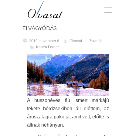
ELVÁGYÓDÁS
2019. november 6.
Olvasat
Zsurnál
Kontra Ferenc
A huszonéves fiú ismert márkájú
fekete bőrdzsekiben áll előttem, az
áruszalagra pakolja, amit vett, előtte is
állnak néhányan.