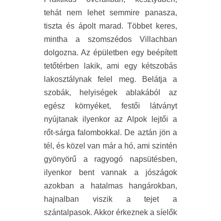
tehát nem lehet semmire panasza,
tiszta és ápolt marad. Többet keres,
mintha a szomszédos Villachban
dolgozna. Az épületben egy beépített
tetőtérben lakik, ami egy kétszobás
lakosztálynak felel meg. Belátja a
szobák, helyiségek ablakából az
egész környéket, festői látványt
nyújtanak ilyenkor az Alpok lejtői a
rőt-sárga falombokkal. De aztán jön a
tél, és közel van már a hó, ami szintén
gyönyörű a ragyogó napsütésben,
ilyenkor bent vannak a jószágok
azokban a hatalmas hangárokban,
hajnalban viszik a tejet a
szántalpasok. Akkor érkeznek a síelők