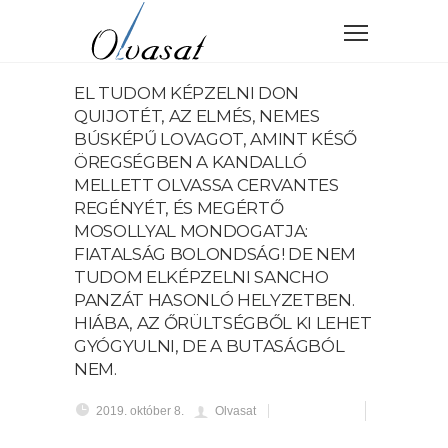
EL TUDOM KÉPZELNI DON
QUIJOTÉT, AZ ELMÉS, NEMES
BÚSKÉPŰ LOVAGOT, AMINT KÉSŐ
ÖREGSÉGBEN A KANDALLÓ
MELLETT OLVASSA CERVANTES
REGÉNYÉT, ÉS MEGÉRTŐ
MOSOLLYAL MONDOGATJA:
FIATALSÁG BOLONDSÁG! DE NEM
TUDOM ELKÉPZELNI SANCHO
PANZÁT HASONLÓ HELYZETBEN.
HIÁBA, AZ ŐRÜLTSÉGBŐL KI LEHET
GYÓGYULNI, DE A BUTASÁGBÓL
NEM.
2019. október 8.
Olvasat