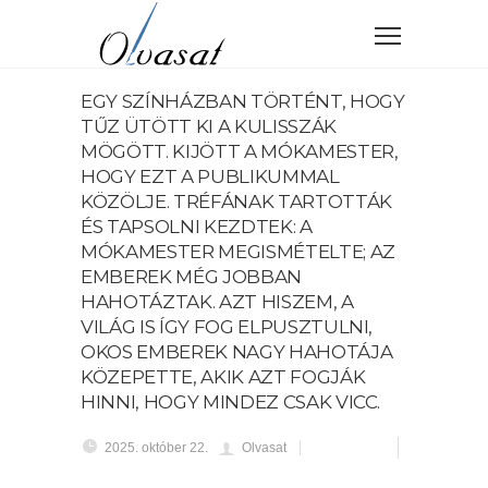
EGY SZÍNHÁZBAN TÖRTÉNT, HOGY
TŰZ ÜTÖTT KI A KULISSZÁK
MÖGÖTT. KIJÖTT A MÓKAMESTER,
HOGY EZT A PUBLIKUMMAL
KÖZÖLJE. TRÉFÁNAK TARTOTTÁK
ÉS TAPSOLNI KEZDTEK: A
MÓKAMESTER MEGISMÉTELTE; AZ
EMBEREK MÉG JOBBAN
HAHOTÁZTAK. AZT HISZEM, A
VILÁG IS ÍGY FOG ELPUSZTULNI,
OKOS EMBEREK NAGY HAHOTÁJA
KÖZEPETTE, AKIK AZT FOGJÁK
HINNI, HOGY MINDEZ CSAK VICC.
2025. október 22.
Olvasat