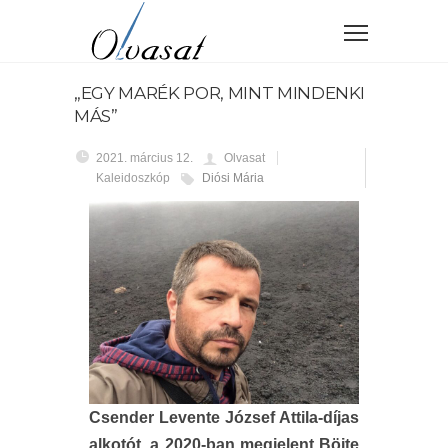
„EGY MARÉK POR, MINT MINDENKI
MÁS”
2021. március 12.
Olvasat
Kaleidoszkóp
Diósi Mária
Csender Levente
József Attila-díjas
alkotót, a 2020-ban megjelent Böjte