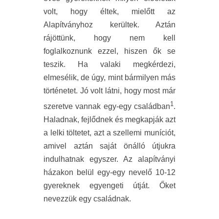
volt, hogy éltek, mielőtt az
Alapítványhoz kerültek. Aztán
rájöttünk, hogy nem kell
foglalkoznunk ezzel, hiszen ők se
teszik. Ha valaki megkérdezi,
elmesélik, de úgy, mint bármilyen más
történetet. Jó volt látni, hogy most már
1
szeretve vannak egy-egy családban
.
Haladnak, fejlődnek és megkapják azt
a lelki töltetet, azt a szellemi muníciót,
amivel aztán saját önálló útjukra
indulhatnak egyszer. Az alapítványi
házakon belül egy-egy nevelő 10-12
gyereknek egyengeti útját. Őket
nevezzük egy családnak.