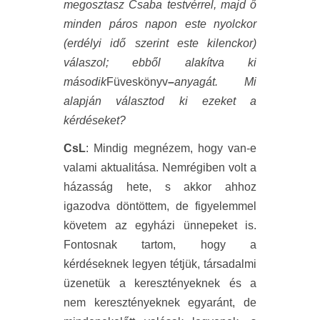
megosztasz Csaba testvérrel, majd ő
minden páros napon este nyolckor
(erdélyi idő szerint este kilenckor)
válaszol; ebből alakítva ki
második
Füveskönyv
–
anyagát. Mi
alapján választod ki ezeket a
kérdéseket?
CsL
: Mindig megnézem, hogy van-e
valami aktualitása. Nemrégiben volt a
házasság hete, s akkor ahhoz
igazodva döntöttem, de figyelemmel
követem az egyházi ünnepeket is.
Fontosnak tartom, hogy a
kérdéseknek legyen tétjük, társadalmi
üzenetük a keresztényeknek és a
nem keresztényeknek egyaránt, de