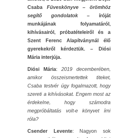
Csaba
Füveskönyve – örömhöz
segítő gondolatok –
íróját
munkájának folyamatáról,
kihívásairól, próbatételeiről és a
Szent Ferenc Alapítványnál élő
gyerekekről kérdeztük. – Diósi
Mária interjúja.
Diósi Mária
:
2019 decemberében,
amikor összeismertettek titeket,
Csaba testvér úgy fogalmazott, hogy
szereti a kihívásokat. Engem most az
érdekelne, hogy számodra
megpróbáltatás volt-e könyvet írni
róla?
Csender Levente
: Nagyon sok