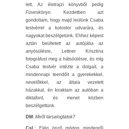
lett. Az életrajzi könyvből pedig
Füveskönyv
. Kezdetben azt
gondoltam, hogy majd leülünk Csaba
testvérrel a kolostor udvarára, és
nagyokat beszélgetünk. Ehhez képest
aztán beültetett az autójába az
anyósülésre, Lettner Krisztina
fotográfust meg a hátsóülésre, és míg
Csaba testvér intézte a dolgait, a
mindennapi teendőit a gyerekekkel,
nevelőkkel, az általa vezetett
házakkal, én kiraktam az autóban a
diktafont, és menet közben
beszélgettünk.
DM
:
Miről társalogtatok?
CsL
: Elég önző módon mindenről