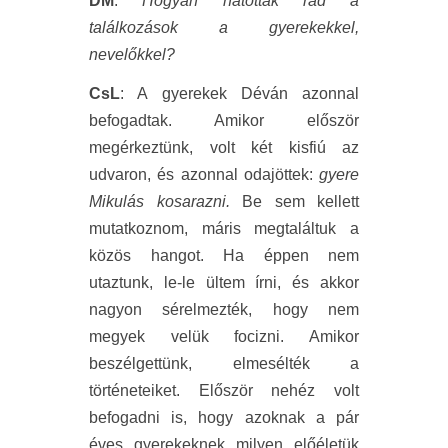
DM
:
Hogyan hatottak rád a
találkozások a gyerekekkel,
nevelőkkel?
CsL
: A gyerekek Déván azonnal
befogadtak. Amikor először
megérkeztünk, volt két kisfiú az
udvaron, és azonnal odajöttek:
gyere
Mikulás kosarazni.
Be sem kellett
mutatkoznom, máris megtaláltuk a
közös hangot. Ha éppen nem
utaztunk, le-le ültem írni, és akkor
nagyon sérelmezték, hogy nem
megyek velük focizni. Amikor
beszélgettünk, elmesélték a
történeteiket. Először nehéz volt
befogadni is, hogy azoknak a pár
éves gyerekeknek milyen előéletük