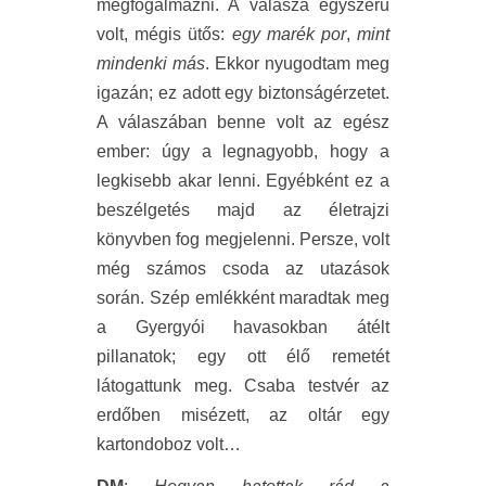
megfogalmazni. A válasza egyszerű
volt, mégis ütős:
egy marék por
,
mint
mindenki más
. Ekkor nyugodtam meg
igazán; ez adott egy biztonságérzetet.
A válaszában benne volt az egész
ember: úgy a legnagyobb, hogy a
legkisebb akar lenni. Egyébként ez a
beszélgetés majd az életrajzi
könyvben fog megjelenni. Persze, volt
még számos csoda az utazások
során. Szép emlékként maradtak meg
a Gyergyói havasokban átélt
pillanatok; egy ott élő remetét
látogattunk meg. Csaba testvér az
erdőben misézett, az oltár egy
kartondoboz volt…