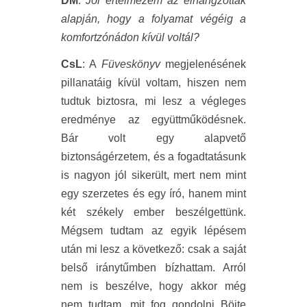
DM
:
Jól értelmezem az elhangzottak
alapján, hogy a folyamat végéig a
komfortzónádon kívül voltál?
CsL
: A
Füveskönyv
megjelenésének
pillanatáig kívül voltam, hiszen nem
tudtuk biztosra, mi lesz a végleges
eredménye az együttműködésnek.
Bár volt egy alapvető
biztonságérzetem, és a fogadtatásunk
is nagyon jól sikerült, mert nem mint
egy szerzetes és egy író, hanem mint
két székely ember beszélgettünk.
Mégsem tudtam az egyik lépésem
után mi lesz a következő: csak a saját
belső iránytűmben bízhattam. Arról
nem is beszélve, hogy akkor még
nem tudtam, mit fog gondolni Böjte