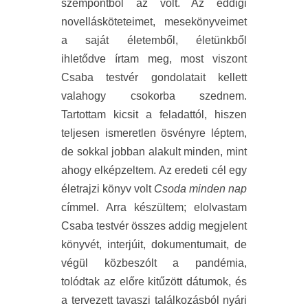
szempontból az volt. Az eddigi
novellásköteteimet, mesekönyveimet
a saját életemből, életünkből
ihletődve írtam meg, most viszont
Csaba testvér gondolatait kellett
valahogy csokorba szednem.
Tartottam kicsit a feladattól, hiszen
teljesen ismeretlen ösvényre léptem,
de sokkal jobban alakult minden, mint
ahogy elképzeltem. Az eredeti cél egy
életrajzi könyv volt
Csoda minden nap
címmel. Arra készültem; elolvastam
Csaba testvér összes addig megjelent
könyvét, interjúit, dokumentumait, de
végül közbeszólt a pandémia,
tolódtak az előre kitűzött dátumok, és
a tervezett tavaszi találkozásból nyári