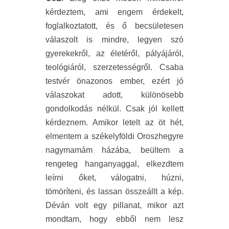
kérdeztem, ami engem érdekelt,
foglalkoztatott, és ő becsületesen
válaszolt is mindre, legyen szó
gyerekekről, az életéről, pályájáról,
teológiáról, szerzetességről. Csaba
testvér önazonos ember, ezért jó
válaszokat adott, különösebb
gondolkodás nélkül. Csak jól kellett
kérdeznem. Amikor letelt az öt hét,
elmentem a székelyföldi Oroszhegyre
nagymamám házába, beültem a
rengeteg hanganyaggal, elkezdtem
leírni őket, válogatni, húzni,
tömöríteni, és lassan összeállt a kép.
Déván volt egy pillanat, mikor azt
mondtam, hogy ebből nem lesz