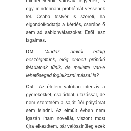
mindenekelőtt valósak legyenek, s
egy mindennapi problémát vessenek
fel. Csaba testvér is szereti, ha
elgondolkodtatja a kérdés, cserébe ő
sem ad sablonválaszokat. Ettől lesz
izgalmas.
DM
:
Mindaz, amiről eddig
beszélgettünk, elég embert próbáló
feladatnak tűnik, de mellette van-e
lehetőséged foglalkozni mással is?
CsL
: Az életem valóban intenzív a
gyerekekkel, családdal, utazással, de
nem szeretném a saját írói pályámat
sem feladni. Az elmúlt évben nem
igazán írtam novellát, viszont most
újra elkezdtem, bár valószínűleg ezek