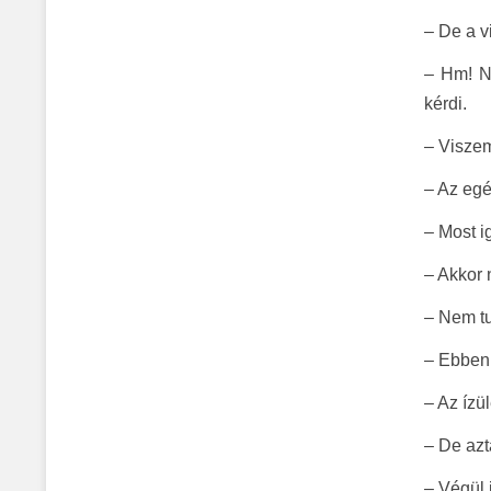
– De a v
– Hm! Né
kérdi.
– Viszem
– Az egé
– Most i
– Akkor 
– Nem tu
– Ebben 
– Az ízül
– De azt
– Végül 