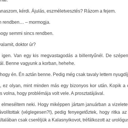
naszom, kérdi. Ájulás, eszméletvesztés? Rázom a fejem.
n rendben… – mormogja.
hogy semmi sincs rendben.
valamit, doktor úr?
igen. Van egy kis megvastagodás a billentyűnél. De szépen
nál. Benne vagyunk a korban, hehehe.
hogy én. Én aztán benne. Pedig még csak tavaly lettem nyugdíj
, ez olyan, mint minden más egy bizonyos kor után. Kopik a 
s volna, hogy problémája volt vele. A prosztatájával.
elmeséltem neki. Hogy miképpen jártam januárban a vizeletel
ávolítottak (véglegesen?!), pedig fenyegetőztek, hogy ritka a
 általában csak cseréljük a Kalasnyikovot, tréfálkozott az urológu