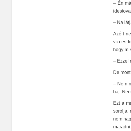
– Én már
idestova
– Na lát
Azért ne
vicces k
hogy mik
– Ezzel 
De most 
– Nem na
baj. Nem
Ezt a m
sorolja,
nem nagy
maradni,