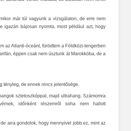
amikor már túl vagyunk a vizsgálaton, de erre nem
ke igazán bájosan nyomta, most például azt, hogy
tam az Atlanti-óceánt, fürödtem a Földközi-tengerben
arifán, éppen csak nem úsztunk át Marokkóba, de a
 tényleg, de ennek nincs jelentősége.
ívhangok sztetoszkóppal, majd ultrahang. Számomra
vérnek, időnként részemről soha nem hallott
de arra gondolok, hogy mennyivel jobb ez, mint az