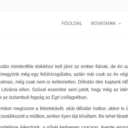
FŐOLDAL
ROVATAINK
után mindenféle dokikhoz kell járni az ember fiának, de én 
lmegyünk még egy felülvizsgálatra, aztán már csak az év végi
almas, még csak nem is kellemetlen. Délután ötre kaptunk idő
 Litvánia ellen. Szóval eszembe sem jutott, hogy még az idé
k az isztambuli fogság az
Egri csillagok
ban.
mikor megiszom a feketekávét, akár délután hatkor, akkor is ú
csodálkozott a múltkor, amikor ilyen tájt kínáltam. Be lehet fára
ndelésre érkeztünk, a nővér kedvesen csacsog, évente egysze