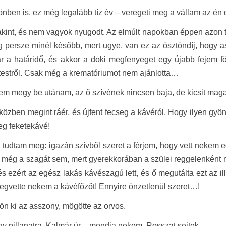
önben is, ez még legalább tíz év – veregeti meg a vállam az é
kint, és nem vagyok nyugodt. Az elmúlt napokban éppen azon 
g persze minél később, mert ugye, van ez az ösztöndíj, hogy a
ár a határidő, és akkor a doki megfenyeget egy újabb fejem 
testről. Csak még a krematóriumot nem ajánlotta…
m megy be utánam, az ő szívének nincsen baja, de kicsit maga
közben megint ráér, és újfent fecseg a kávéról. Hogy ilyen gy
eg feketekávé!
tudtam meg: igazán szívből szeret a férjem, hogy vett nekem e
még a szagát sem, mert gyerekkorában a szülei reggelenként min
 és ezért az egész lakás kávészagú lett, és ő megutálta ezt az i
gvette nekem a kávéfőzőt! Ennyire önzetlenül szeret…!
ön ki az asszony, mögötte az orvos.
y pillanatra, Kalmár úr – mondja nekem. Rosszat sejtek.