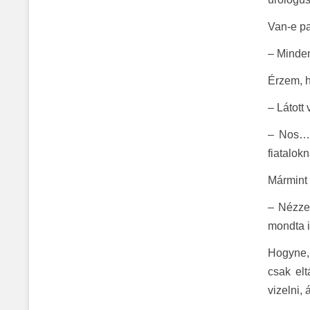
Van-e pa
– Minde
Érzem, 
– Látott 
– Nos… 
fiatalok
Mármint 
– Nézze
mondta i
Hogyne, 
csak elt
vizelni,