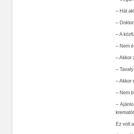
– Hát ak
– Doktor
– A közf
– Nem ér
– Akkor 
– Tavaly
– Akkor 
– Nem b
– Ajánl
krematór
Ez volt a