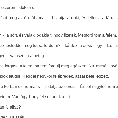
isszereim, doktor úr.
zd meg az én lábamat! – biztatja a doki, és felteszi a lábát
 ki a sört, és valaki odakiált, hogy fizetek. Megfordítom a fejem
sz testeddel meg tudsz fordulni? – kérdezi a doki. – Így. – És mu
gen – válaszolja a beteg.
ne forgasd a fejed, hanem fordulj meg egészen! Na, mesélj tová
dok aludni! Reggel négykor felébredek, azzal befellegzett.
a korban ez normális – biztatja az orvos. – Én fél négytől nem
eteim. Van úgy, hogy fel se tudok állni.
án felállsz?
igen. Muszáj!