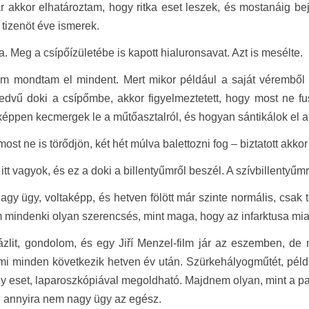
 akkor elhatároztam, hogy ritka eset leszek, és mostanáig bej
 tizenöt éve ismerek.
ja. Meg a csípőízületébe is kapott hialuronsavat. Azt is mesélte.
m mondtam el mindent. Mert mikor például a saját véremből k
edvű doki a csípőmbe, akkor figyelmeztetett, hogy most ne fu
éppen kecmergek le a műtőasztalról, és hogyan sántikálok el a k
most ne is törődjön, két hét múlva balettozni fog – biztatott akko
itt vagyok, és ez a doki a billentyűmről beszél. A szívbillentyűmr
gy ügy, voltaképp, és hetven fölött már szinte normális, csak
 mindenki olyan szerencsés, mint maga, hogy az infarktusa miatt
ázlit, gondolom, és egy Jiří Menzel-film jár az eszemben, d
 mi minden következik hetven év után. Szürkehályogműtét, péld
 eset, laparoszkópiával megoldható. Majdnem olyan, mint a p
 annyira nem nagy ügy az egész.