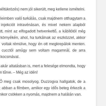
éltükrözés) nem jól sikerült, meg kellene ismételni.
 beleimben való turkálás, csak majdnem otthagytam a
injekciót intravénásan, és mivel nekem alapból
, mint az elfogadott hetvenkettő, a kábítótól még
környékén, ahol, ha turkálnak az eszközzel, akkor
g voltak rémülve, hogy én ott megkrepálok menten.
ó cucctól amúgy sem voltam magamnál, de arra
a kocsmával.
 akár altatásban is, mert a felesége elmondta, hogy
m tűrve. – Még az idén!
Ő meg csak mosolyog. Duzzogva hallgatok, de a
 abban a filmben, amikor egy idős beteg érkezik a
, mikor csökken a nyomás, majdnem a halálán van.