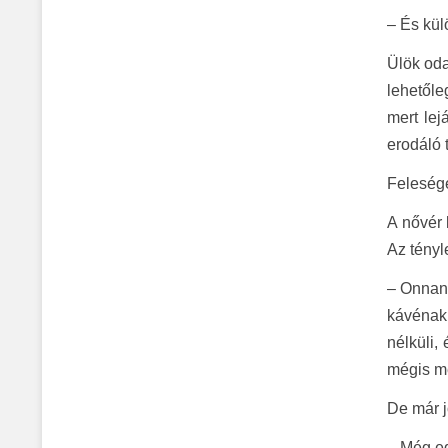
– És kül
Ülök oda
lehetőle
mert lej
erodáló 
Felesége
A nővér 
Az tényl
– Onnan 
kávénak 
nélküli,
mégis me
De már j
– Még eg