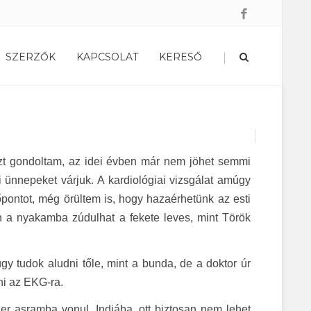
|
SZERZŐK
KAPCSOLAT
KERESŐ
azt gondoltam, az idei évben már nem jöhet semmi
 ünnepeket várjuk. A kardiológiai vizsgálat amúgy
pontot, még örültem is, hogy hazaérhetünk az esti
n a nyakamba zúdulhat a fekete leves, mint Török
gy tudok aludni tőle, mint a bunda, de a doktor úr
dni az EKG-ra.
r asramba vonul, Indiába, ott biztosan nem lehet