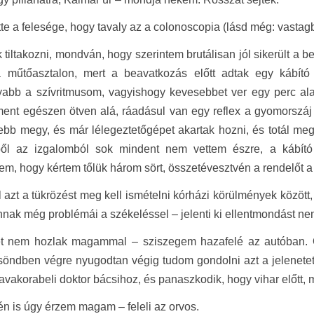
tte a felesége, hogy tavaly az a colonoscopia (lásd még: vastagb
 tiltakozni, mondván, hogy szerintem brutálisan jól sikerült a
 műtőasztalon, mert a beavatkozás előtt adtak egy kábító 
abb a szívritmusom, vagyishogy kevesebbet ver egy perc alatt
ment egészen ötven alá, ráadásul van egy reflex a gyomorszáj 
ebb megy, és már lélegeztetőgépet akartak hozni, és totál me
ől az izgalomból sok mindent nem vettem észre, a kábít
m, hogy kértem tőlük három sört, összetévesztvén a rendelőt 
 azt a tükrözést meg kell ismételni kórházi körülmények között,
nnak még problémái a székeléssel – jelenti ki ellentmondást ne
t nem hozlak magammal – sziszegem hazafelé az autóban. 
söndben végre nyugodtan végig tudom gondolni azt a jelenetet
javakorabeli doktor bácsihoz, és panaszkodik, hogy vihar előtt
én is úgy érzem magam – feleli az orvos.