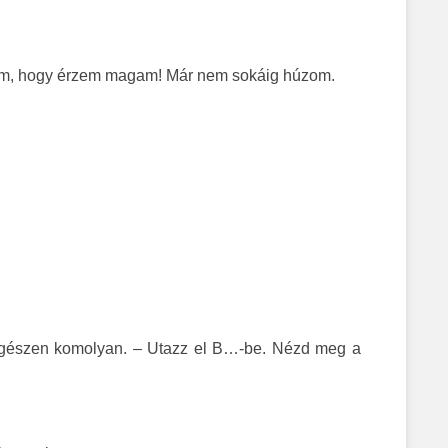
tudom, hogy érzem magam! Már nem sokáig húzom.
e egészen komolyan. – Utazz el B…-be. Nézd meg a