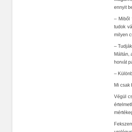
ennyit b
– Miből 
tudok vá
milyen c
– Tudják
Máltán, 
horvát p
– Különb
Mi csak 
Végül cs
értelme
mértéke
Fekszem 
urológus