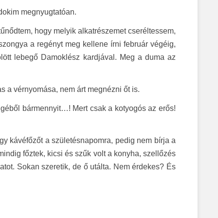
n dokim megnyugtatóan.
tűnődtem, hogy melyik alkatrészemet cseréltessem,
szongya a regényt meg kellene írni február végéig,
fölött lebegő Damoklész kardjával. Meg a duma az
s a vérnyomása, nem árt megnézni őt is.
öngéből bármennyit…! Mert csak a kotyogós az erős!
gy kávéfőzőt a születésnapomra, pedig nem bírja a
dig főztek, kicsi és szűk volt a konyha, szellőzés
llatot. Sokan szeretik, de ő utálta. Nem érdekes? És