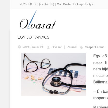
2026. 08. 06. (csütörtök) |
Ma: Berta
| Holnap: Ibolya
EGY JÓ TANÁCS
2024. január 24.
Olvasat
Zsurnál
Gáspár Ferenc
Egy idő 
rossz. E
nem fájd
meccsre
Bálintna
– Én bár
roppant 
Magánre