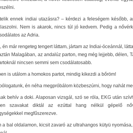
eszélni.
telik ennek indiai utazásra? – kérdezi a feleségem később, 
laszolni. Nem is akarok, nincs túl jó kedvem. Pedig a nővér
sodálatos az Adria.
, én már rengeteg tengert láttam, jártam az Indiai-óceánnál, lát
aztán Malagában, az andalúz parton, meg még lejjebb, délen, T
artoknál nincsen semmi sem csodálatosabb.
en is utálom a homokos partot, mindig kikezdi a bőröm!
bólogatunk, én néha megpróbálom közbeszúrni, hogy nahát meg
ak behív a doki. Alaposan vizsgál, szó se róla, EKG után sz
tlen szavakat diktál az ezúttal hang nélkül gépelő nő
gységekkel megfűszerezve.
a bal oldalamon, kicsit zavaró az ultrahangos kütyü nyomása, 
nál.