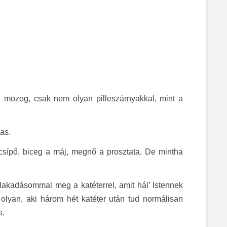
 mozog, csak nem olyan pilleszárnyakkal, mint a
as.
csípő, biceg a máj, megnő a prosztata. De mintha
akadásommal meg a katéterrel, amit hál’ Istennek
z olyan, aki három hét katéter után tud normálisan
s.