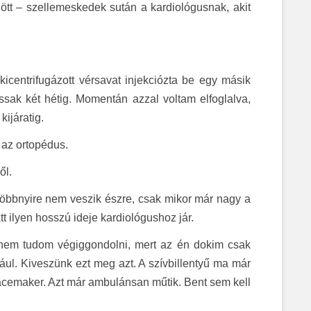
ött – szellemeskedek sután a kardiológusnak, akit
icentrifugázott vérsavat injekciózta be egy másik
ssak két hétig. Momentán azzal voltam elfoglalva,
ijáratig.
r az ortopédus.
ől.
 többnyire nem veszik észre, csak mikor már nagy a
 ilyen hosszú ideje kardiológushoz jár.
e nem tudom végiggondolni, mert az én dokim csak
ául. Kiveszünk ezt meg azt. A szívbillentyű ma már
acemaker. Azt már ambulánsan műtik. Bent sem kell