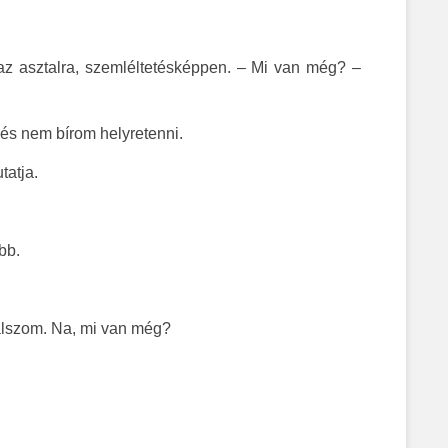
 az asztalra, szemléltetésképpen. – Mi van még? –
, és nem bírom helyretenni.
tatja.
bb.
 alszom. Na, mi van még?