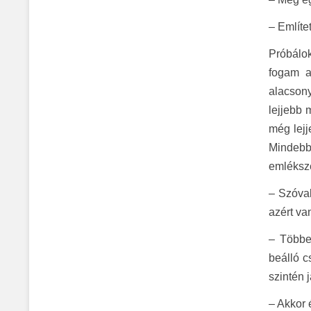
– Említe
Próbálok
fogam a
alacsony
lejjebb 
még lejj
Mindebb
emléksze
– Szóval
azért va
– Többe
beálló c
szintén 
– Akkor 