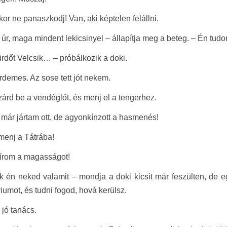
kor ne panaszkodj! Van, aki képtelen felállni.
 úr, maga mindent lekicsinyel – állapítja meg a beteg. – Én 
ürdőt Velcsik… – próbálkozik a doki.
demes. Az sose tett jót nekem.
zárd be a vendéglőt, és menj el a tengerhez.
 már jártam ott, de agyonkínzott a hasmenés!
menj a Tátrába!
írom a magasságot!
ok én neked valamit – mondja a doki kicsit már feszülten, d
iumot, és tudni fogod, hová kerülsz.
 jó tanács.