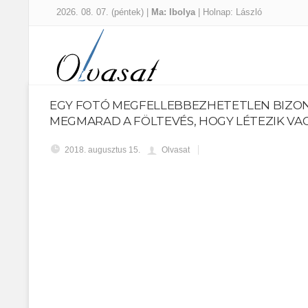
2026. 08. 07. (péntek) |
Ma: Ibolya
| Holnap: László
EGY FOTÓ MEGFELLEBBEZHETETLEN BIZONY
MEGMARAD A FÖLTEVÉS, HOGY LÉTEZIK VAG
2018. augusztus 15.
Olvasat