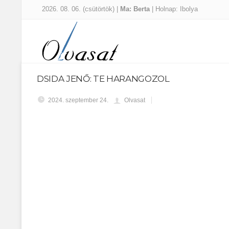
2026. 08. 06. (csütörtök) |
Ma: Berta
| Holnap: Ibolya
DSIDA JENŐ: TE HARANGOZOL
2024. szeptember 24.
Olvasat