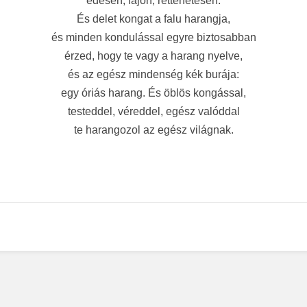
édesen, fájón, rettenetesen.
És delet kongat a falu harangja,
és minden kondulással egyre biztosabban
érzed, hogy te vagy a harang nyelve,
és az egész mindenség kék burája:
egy óriás harang. És öblös kongással,
testeddel, véreddel, egész valóddal
te harangozol az egész világnak.