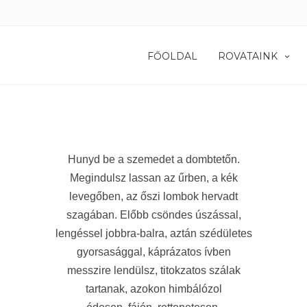
FŐOLDAL
ROVATAINK
Hunyd be a szemedet a dombtetőn.
Megindulsz lassan az űrben, a kék
levegőben, az őszi lombok hervadt
szagában. Előbb csöndes úszással,
lengéssel jobbra-balra, aztán szédületes
gyorsasággal, káprázatos ívben
messzire lendülsz, titokzatos szálak
tartanak, azokon himbálózol