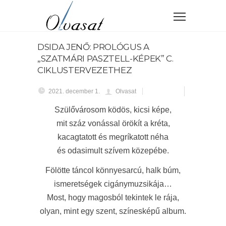
DSIDA JENŐ: PROLÓGUS A
„SZATMÁRI PASZTELL-KÉPEK” C.
CIKLUSTERVEZETHEZ
2021. december 1.
Olvasat
Szülővárosom ködös, kicsi képe,
mit száz vonással örökít a kréta,
kacagtatott és megríkatott néha
és odasimult szívem közepébe.
Fölötte táncol könnyesarcú, halk búm,
ismeretségek cigánymuzsikája…
Most, hogy magosból tekintek le rája,
olyan, mint egy szent, színesképű album.