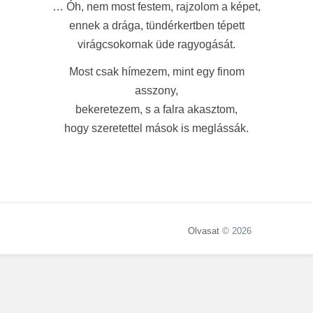
… Óh, nem most festem, rajzolom a képet,
ennek a drága, tündérkertben tépett
virágcsokornak üde ragyogását.
Most csak hímezem, mint egy finom
asszony,
bekeretezem, s a falra akasztom,
hogy szeretettel mások is meglássák.
Olvasat
© 2026