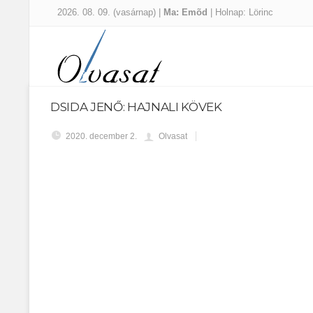
2026. 08. 09. (vasárnap) |
Ma: Emõd
| Holnap: Lörinc
DSIDA JENŐ: HAJNALI KÖVEK
2020. december 2.
Olvasat