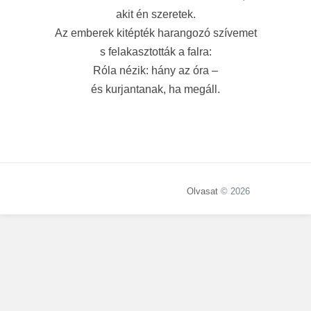
akit én szeretek.
Az emberek kitépték harangozó szívemet
s felakasztották a falra:
Róla nézik: hány az óra –
és kurjantanak, ha megáll.
Olvasat
© 2026