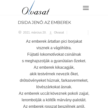
DSIDA JENŐ: AZ EMBEREK
2021. március 20.
Olvasat
Az emberek ártatlan pici borjakat
visznek a vágóhídra.
Fújtató lokomotívokat csinálnak
s meghajszolják a gyanútalan őzeket.
Az emberek kikacagják,
akik testvérnek nevezik őket,
drótsövényeket húznak, farkasvermeket,
lövészárkokat ásnak.
Az emberek uccát köveznek pokoli zajjal,
lerombolják a költők márvány-palotáit.
Az emberek rosszat beszélnek arról,