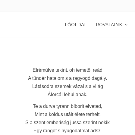
FŐOLDAL
ROVATAINK
Elréműlve tekint, oh temető, reád
A tündér hatalom s a ragyogó dagály.
Látásodra szemek vázai s a világ
Álorcái lehullanak.
Te a durva tyrann bíborit elveted,
Mint a koldus utált élete terheit,
S a szent emberiség jussa szerint nekik
Egy rangot s nyugodalmat adsz.