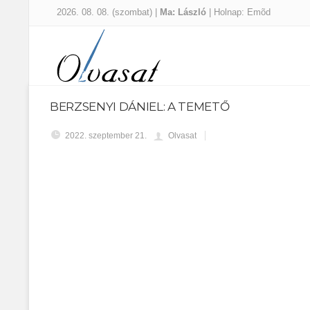
2026. 08. 08. (szombat) |
Ma: László
| Holnap: Emõd
BERZSENYI DÁNIEL: A TEMETŐ
2022. szeptember 21.
Olvasat