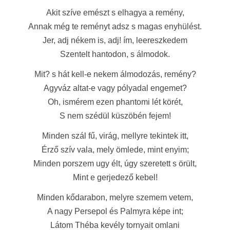
Akit szíve emészt s elhagya a remény,
Annak még te reményt adsz s magas enyhülést.
Jer, adj nékem is, adj! ím, leereszkedem
Szentelt hantodon, s álmodok.
Mit? s hát kell-e nekem álmodozás, remény?
Agyváz altat-e vagy pólyadal engemet?
Oh, ismérem ezen phantomi lét körét,
S nem szédül küszöbén fejem!
Minden szál fű, virág, mellyre tekintek itt,
Érző szív vala, mely ömlede, mint enyim;
Minden porszem ugy élt, úgy szeretett s örült,
Mint e gerjedező kebel!
Minden kődarabon, melyre szemem vetem,
A nagy Persepol és Palmyra képe int;
Látom Théba kevély tornyait omlani