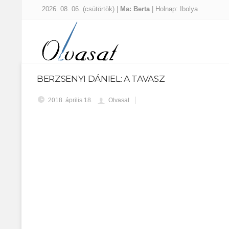
2026. 08. 06. (csütörtök) |
Ma: Berta
| Holnap: Ibolya
BERZSENYI DÁNIEL: A TAVASZ
2018. április 18.
Olvasat