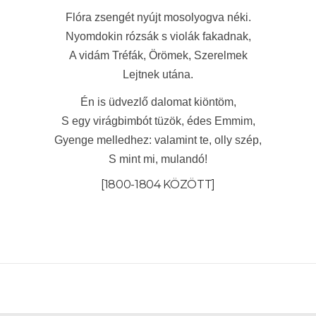
Flóra zsengét nyújt mosolyogva néki.
Nyomdokin rózsák s violák fakadnak,
A vidám Tréfák, Örömek, Szerelmek
Lejtnek utána.
Én is üdvezlő dalomat kiöntöm,
S egy virágbimbót tüzök, édes Emmim,
Gyenge melledhez: valamint te, olly szép,
S mint mi, mulandó!
[1800-1804 KÖZÖTT]