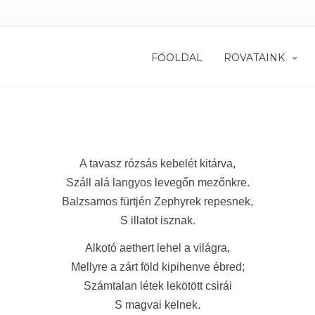
FŐOLDAL
ROVATAINK
A tavasz rózsás kebelét kitárva,
Száll alá langyos levegőn mezőnkre.
Balzsamos fürtjén Zephyrek repesnek,
S illatot isznak.
Alkotó aethert lehel a világra,
Mellyre a zárt föld kipihenve ébred;
Számtalan létek lekötött csirái
S magvai kelnek.