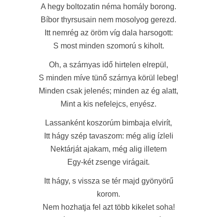
A hegy boltozatin néma homály borong.
Bíbor thyrsusain nem mosolyog gerezd.
Itt nemrég az öröm víg dala harsogott:
S most minden szomorú s kiholt.
Oh, a szárnyas idő hirtelen elrepül,
S minden míve tünő szárnya körül lebeg!
Minden csak jelenés; minden az ég alatt,
Mint a kis nefelejcs, enyész.
Lassanként koszorúm bimbaja elvirít,
Itt hágy szép tavaszom: még alig ízleli
Nektárját ajakam, még alig illetem
Egy-két zsenge virágait.
Itt hágy, s vissza se tér majd gyönyörű
korom.
Nem hozhatja fel azt több kikelet soha!