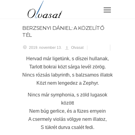
BERZSENYI DÁNIEL: A KÖZELÍTŐ
TÉL
2019. november 13.
Olvasat
Hervad már ligetünk, s díszei hullanak,
Tarlott bokrai közt sárga levél zörög.
Nincs rózsás labyrinth, s balzsamos illatok
Közt nem lengedez a Zephyr.
Nincs már symphonia, s zöld lugasok
között
Nem búg gerlice, és a füzes ernyein
A csermely violás völgye nem illatoz,
S tükrét durva csalét fedi.