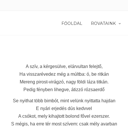
FŐOLDAL
ROVATAINK
A szív, a kérgesülve, elárvultan felejtő,
Ha visszarévedez még a múltba: ó, be ritkán
Mereng pirost-virágzó, nagy földi láza titkán.
Pedig fényben lihegve, átizzó rózsaerdő
Se nyithat több bimbót, mint velünk nyittatta hajdan
E nyári erjedés dús kedvvel
A csókot, mely kihajtott bolond fővel ezerszer.
S mégis, ha erre tér most szívem: csak mély avarban