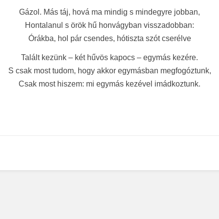
Gázol. Más táj, hová ma mindig s mindegyre jobban,
Hontalanul s örök hű honvágyban visszadobban:
Órákba, hol pár csendes, hótiszta szót cserélve
Talált kezünk – két hűvös kapocs – egymás kezére.
S csak most tudom, hogy akkor egymásban megfogóztunk,
Csak most hiszem: mi egymás kezével imádkoztunk.