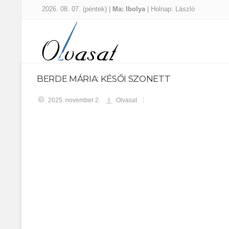
2026. 08. 07. (péntek) |
Ma: Ibolya
| Holnap: László
BERDE MÁRIA: KÉSŐI SZONETT
2025. november 2.
Olvasat