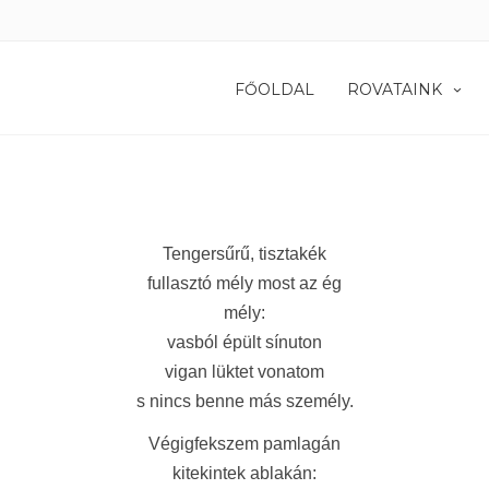
FŐOLDAL
ROVATAINK
Tengersűrű, tisztakék
fullasztó mély most az ég
mély:
vasból épült sínuton
vigan lüktet vonatom
s nincs benne más személy.
Végigfekszem pamlagán
kitekintek ablakán: