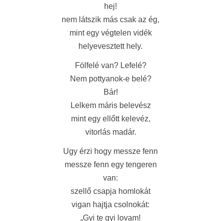
hej!
nem látszik más csak az ég,
mint egy végtelen vidék
helyevesztett hely.
Fölfelé van? Lefelé?
Nem pottyanok-e belé?
Bár!
Lelkem máris belevész
mint egy ellőtt kelevéz,
vitorlás madár.
Ugy érzi hogy messze fenn
messze fenn egy tengeren
van:
szellő csapja homlokát
vigan hajtja csolnokát:
„Gyi te gyi lovam!