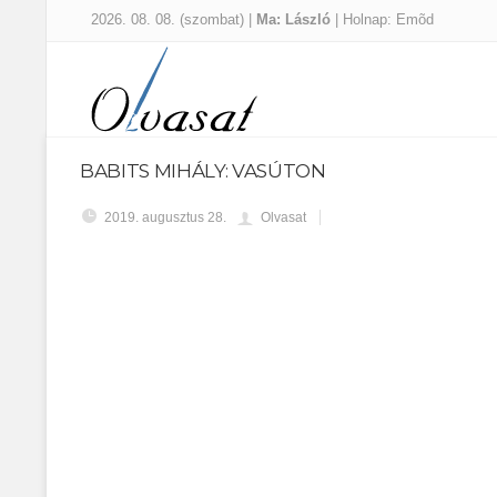
2026. 08. 08. (szombat) |
Ma: László
| Holnap: Emõd
BABITS MIHÁLY: VASÚTON
2019. augusztus 28.
Olvasat