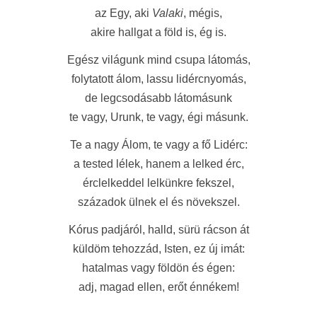
az Egy, aki
Valaki
, mégis,
akire hallgat a föld is, ég is.
Egész világunk mind csupa látomás,
folytatott álom, lassu lidércnyomás,
de legcsodásabb látomásunk
te vagy, Urunk, te vagy, égi másunk.
Te a nagy Álom, te vagy a fő Lidérc:
a tested lélek, hanem a lelked érc,
érclelkeddel lelkünkre fekszel,
századok ülnek el és növekszel.
Kórus padjáról, halld, sürü rácson át
küldöm tehozzád, Isten, ez új imát:
hatalmas vagy földön és égen:
adj, magad ellen, erőt énnékem!