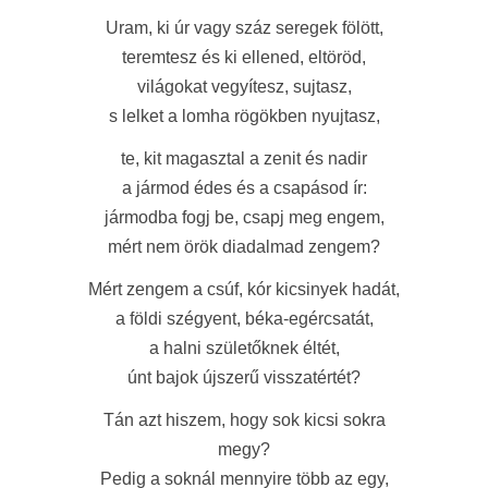
Uram, ki úr vagy száz seregek fölött,
teremtesz és ki ellened, eltöröd,
világokat vegyítesz, sujtasz,
s lelket a lomha rögökben nyujtasz,
te, kit magasztal a zenit és nadir
a jármod édes és a csapásod ír:
jármodba fogj be, csapj meg engem,
mért nem örök diadalmad zengem?
Mért zengem a csúf, kór kicsinyek hadát,
a földi szégyent, béka-egércsatát,
a halni születőknek éltét,
únt bajok újszerű visszatértét?
Tán azt hiszem, hogy sok kicsi sokra
megy?
Pedig a soknál mennyire több az egy,