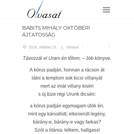
BABITS MIHÁLY: OKTÓBERI
ÁJTATOSSÁG
2018. október 10.
Olvasat
Távozzál el Uram én tőlem. –
Jób könyve
.
A kórus padján, honnan a rácson át
látni a templom sok kicsi villanyát
mert az imát villany kiséri
s új tüze régi Urunk dicséri:
a kórus padján egymagam ülök én,
mint egy kárvallott, elkeserült legény,
bárány-e, bárány-e vagy farkas?
Szól a litánia: lelkem, hallgass!