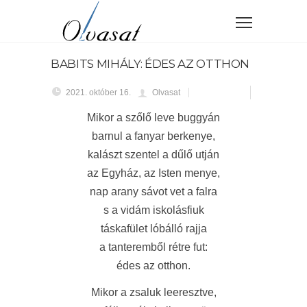
BABITS MIHÁLY: ÉDES AZ OTTHON
2021. október 16.
Olvasat
Mikor a szőlő leve buggyán
barnul a fanyar berkenye,
kalászt szentel a dűlő utján
az Egyház, az Isten menye,
nap arany sávot vet a falra
s a vidám iskolásfiuk
táskafület lóbálló rajja
a tanteremből rétre fut:
édes az otthon.
Mikor a zsaluk leeresztve,