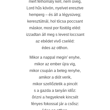
mert félhomály kell, nem üveg,
Lord hűs kövön, nyelvet eresztve
hemperg – és áll a légysüveg;
keresztútnál, hol tócsa poccsant
máskor, most por füstölg eléd:
izzadtan áll meg s levest loccsant
az ebédet vivő cseléd:
édes az otthon.
Mikor a nappal megin’ enyhe,
mikor az ember újra vig,
mikor csupán a beteg renyhe,
amikor a diót verik,
mikor szellőztetik a pincét
s a gazda a tanyán időz:
őrizni a hegyeknek kincsét
fényes fokossal jár a csősz: