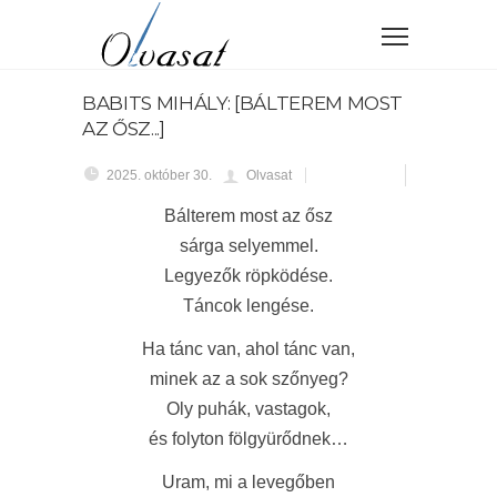
BABITS MIHÁLY: [BÁLTEREM MOST
AZ ŐSZ...]
2025. október 30.
Olvasat
Bálterem most az ősz
sárga selyemmel.
Legyezők röpködése.
Táncok lengése.
Ha tánc van, ahol tánc van,
minek az a sok szőnyeg?
Oly puhák, vastagok,
és folyton fölgyürődnek…
Uram, mi a levegőben