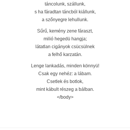
táncolunk, szállunk,
s ha fáradtan táncból kiállunk,
a szőnyegre lehullunk.
Sűrű, kemény zene fáraszt,
milió hegedü hangja;
látatlan cigányok csücsülnek
a felhő karzatán.
Lenge lankadás, minden könnyü!
Csak egy nehéz: a lábam.
Csetlek és botlok,
mint kábult részeg a bálban.
</body>