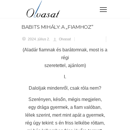
BABITS MIHÁLY: A „FIAMHOZ”
2024. július 2.
Olvasat
(Aladár fiamnak és barátomnak, most is a
régi
szeretettel, ajánlom)
I.
Daloljak mindenről, csak róla nem?
Szerényen, későn, mégis megjelen,
egy drága gyermek, a fiam valóban,
lélek szerint, mert mint apát a gyermek,
rég úgy tekint: s én friss lelkébe róttam,