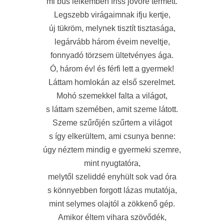
mi bús lelkemben friss jövőre termett.
Legszebb virágaimnak ifju kertje,
új tükröm, melynek tisztít tisztasága,
legárvább három éveim neveltje,
fonnyadó törzsem ültetvényes ága.
Ó, három év! és férfi lett a gyermek!
Láttam homlokán az első szerelmet.
Mohó szemekkel falta a világot,
s láttam szemében, amit szeme látott.
Szeme szűrőjén szűrtem a világot
s így elkerültem, ami csunya benne:
úgy néztem mindig e gyermeki szemre,
mint nyugtatóra,
melytől szeliddé enyhült sok vad óra
s könnyebben forgott lázas mutatója,
mint selymes olajtól a zökkenő gép.
Amikor éltem vihara szövődék,