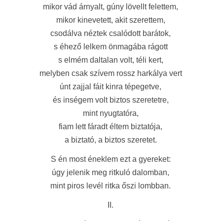
mikor vád árnyalt, gúny lövellt felettem,
mikor kinevetett, akit szerettem,
csodálva néztek csalódott barátok,
s éhező lelkem önmagába rágott
s elmém daltalan volt, téli kert,
melyben csak szívem rossz harkálya vert
únt zajjal fáit kinra tépegetve,
és inségem volt biztos szeretetre,
mint nyugtatóra,
fiam lett fáradt éltem biztatója,
a biztató, a biztos szeretet.
S én most éneklem ezt a gyereket:
úgy jelenik meg ritkuló dalomban,
mint piros levél ritka őszi lombban.
II.