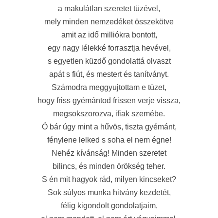
a makulátlan szeretet tüzével,
mely minden nemzedéket összekötve
amit az idő milliókra bontott,
egy nagy lélekké forrasztja hevével,
s egyetlen küzdő gondolattá olvaszt
apát s fiút, és mestert és tanítványt.
Számodra meggyujtottam e tüzet,
hogy friss gyémántod frissen verje vissza,
megsokszorozva, ifiak szemébe.
Ó bár úgy mint a hűvös, tiszta gyémánt,
fénylene lelked s soha el nem égne!
Nehéz kívánság! Minden szeretet
bilincs, és minden örökség teher.
S én mit hagyok rád, milyen kincseket?
Sok súlyos munka hitvány kezdetét,
félig kigondolt gondolatjaim,