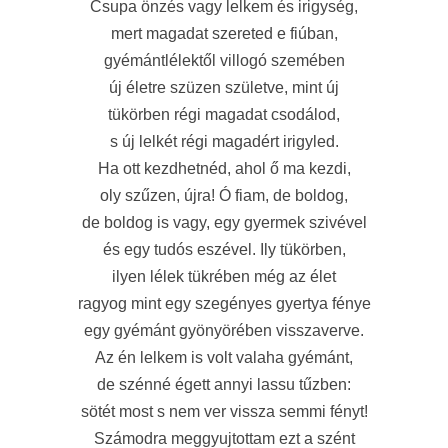
Csupa önzés vagy lelkem és irigység,
mert magadat szereted e fiúban,
gyémántlélektől villogó szemében
új életre szüzen születve, mint új
tükörben régi magadat csodálod,
s új lelkét régi magadért irigyled.
Ha ott kezdhetnéd, ahol ő ma kezdi,
oly szűzen, újra! Ó fiam, de boldog,
de boldog is vagy, egy gyermek szivével
és egy tudós eszével. Ily tükörben,
ilyen lélek tükrében még az élet
ragyog mint egy szegényes gyertya fénye
egy gyémánt gyönyörében visszaverve.
Az én lelkem is volt valaha gyémánt,
de szénné égett annyi lassu tűzben:
sötét most s nem ver vissza semmi fényt!
Számodra meggyujtottam ezt a szént