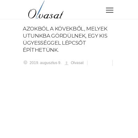
AZOKBÓL A KÖVEKBŐL, MELYEK
UTUNKBA GÖRDÜLNEK, EGY KIS
ÜGYESSÉGGEL LÉPCSŐT
ÉPÍTHETÜNK.
2019. augusztus 9.
Olvasat