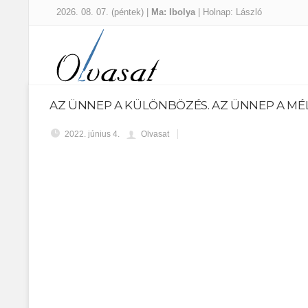
2026. 08. 07. (péntek) |
Ma: Ibolya
| Holnap: László
AZ ÜNNEP A KÜLÖNBÖZÉS. AZ ÜNNEP A MÉ
2022. június 4.
Olvasat