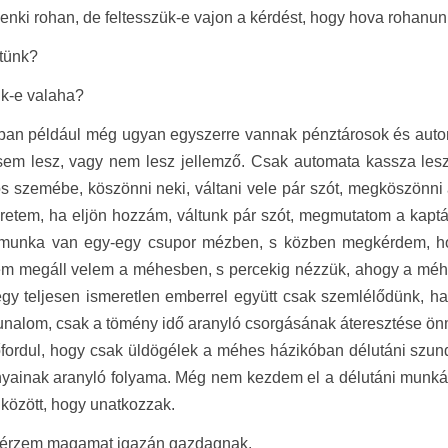
nki rohan, de feltesszük-e vajon a kérdést, hogy hova rohanu
etünk?
k-e valaha?
kban például még ugyan egyszerre vannak pénztárosok és auto
sem lesz, vagy nem lesz jellemző. Csak automata kassza lesz
s szemébe, köszönni neki, váltani vele pár szót, megköszönni 
eretem, ha eljön hozzám, váltunk pár szót, megmutatom a kap
munka van egy-egy csupor mézben, s közben megkérdem, hog
m megáll velem a méhesben, s percekig nézzük, ahogy a méh
gy teljesen ismeretlen emberrel együtt csak szemlélődünk, ha ú
nalom, csak a tömény idő aranyló csorgásának áteresztése ön
őfordul, hogy csak üldögélek a méhes házikóban délutáni szu
nyainak aranyló folyama. Még nem kezdem el a délutáni munká
 között, hogy unatkozzak.
r érzem magamat igazán gazdagnak.