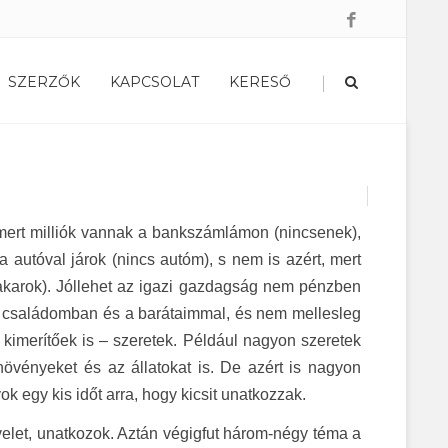
|
SZERZŐK
KAPCSOLAT
KERESŐ
mert milliók vannak a bankszámlámon (nincsenek),
autóval járok (nincs autóm), s nem is azért, mert
karok). Jóllehet az igazi gazdagság nem pénzben
 a családomban és a barátaimmal, és nem mellesleg
kimerítőek is – szeretek. Például nagyon szeretek
 növényeket és az állatokat is. De azért is nagyon
 egy kis időt arra, hogy kicsit unatkozzak.
levelet, unatkozok. Aztán végigfut három-négy téma a