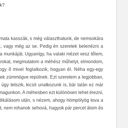
nk?
mata kasszák, s még választhatunk, de nemsokára
, vagy még az se. Pedig én szeretek belenézni a
a munkáját. Ugyanígy, ha valaki mézet vesz tőlem,
tárokat, megmutatom a méhész műhelyt, elmondom,
y ő mivel foglalkozik, hogyan él. Néha egy-egy
ek zümmögve repülnek. Ezt szeretem a legjobban,
gy tetszik, kicsit unatkozunk is, bár talán ez már
magunkon. A méhesben ezt különösen lehet érezni,
ndikálásom után, s nézem, ahogy hömpölyög tova a
t, nem rohanok sehová, hagyok pár percet álom és