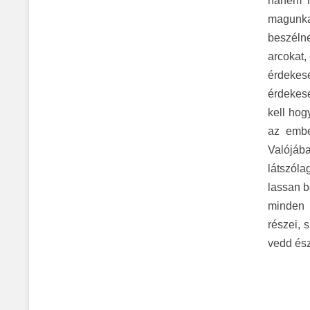
hanem is
magunkat
beszélne
arcokat,
érdekes
érdekese
kell hog
az embe
Valójáb
látszóla
lassan b
minden e
részei, 
vedd ész