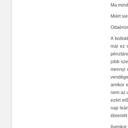
Ma minde
Miért si
Odaérün
A bolto
már ez 
pénztáro
jobb sz
mennyi 
vendége
amikor e
nem az u
ezért el
nap leá
ébrenlét
Ilyenko