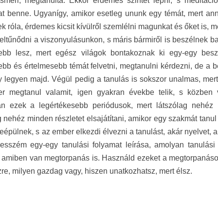
meri, megtanulta. Ekkor érdemes szintet lépni, s meditációt
 benne. Ugyanígy, amikor esetleg ununk egy témát, mert anny
k róla, érdemes kicsit kívülről szemlélni magunkat és őket is, 
 eltűnődni a viszonyulásunkon, s máris bármiről is beszélnek ba
ebb lesz, mert egész világok bontakoznak ki egy-egy bes
bb és értelmesebb témát felvetni, megtanulni kérdezni, de a b
y legyen majd. Végül pedig a tanulás is sokszor unalmas, mert
r megtanul valamit, igen gyakran évekbe telik, s közben
an ezek a legértékesebb periódusok, mert látszólag nehéz 
g nehéz minden részletet elsajátítani, amikor egy szakmát tanul
eépülnek, s az ember elkezdi élvezni a tanulást, akár nyelvet,
sszém egy-egy tanulási folyamat leírása, amolyan tanulási a
s amiben van megtorpanás is. Használd ezeket a megtorpanásoka
re, milyen gazdag vagy, hiszen unatkozhatsz, mert élsz.