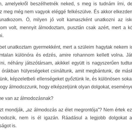
n, amelyekről beszélhetnék neked, s meg is tudnám írni, d
z meg még nem vagyok eléggé felkészülve. És akkor elkezdem 
unatkozom. Ó, milyen jó volt kamaszként unatkozni az isk
tom volt, mennyit álmodoztam, pusztán csak azért, mert a kö
i.
bet unatkoztam gyermekként, mert a szüleim hagytak nekem i
mtalan különóra és edzés, amire rohannom kellett volna. Játé
ni, néhány játszótársam, akikkel együtt is nagyszerűen tudt
 órákban hülyeségeket csináltunk, amit megbántunk, de másko
ttünk, képzeletbeli ellenségeket győztünk le, és különösen sok
 hogy álmodozzunk, hogy elképzeljünk olyan dolgokat, esemény
lme van az álmodozásnak?
t mondják, „az álmodozás az élet megrontója”? Nem értek ezz
odozik, nem is él igazán. Ráadásul a legjobb dolgokat az
ágot is.