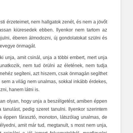
i érzeteimet, nem hallgatok zenét, és nem a jövőt
ssan kiüresedek ebben. Ilyenkor nem tartom az
ulni, éberen álmodozni, új gondolatokat szülni és
zrevegye önmagát.
 unja, amit csinál, unja a többi embert, mert unja
 unatkozik, nem tud örülni az életének, nem tudja
nehéz segíteni, azt hiszem, csak önmagán segíthet
, sem a világ nem unalmas, sokkal inkább érdekes,
ni, hanem látni is.
 van olyan, hogy unja a beszélgetést, amiben éppen
 tanulást, pedig szeret tanulni. Ilyenkor szerintem
ja éppen fárasztó, monoton, látszólag unalmas, de
lyedni, amit már tud, megtanult, s most nem unja,