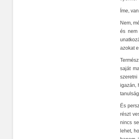
Íme, van
Nem, még
és nem 
unatkozá
azokat e
Természe
saját ma
szeretni
igazán, 
tanulság
É
s pers
részt ve
nincs se
lehet, h