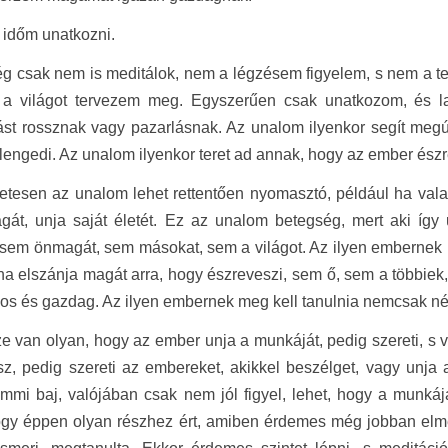
 időm unatkozni.
 csak nem is meditálok, nem a légzésem figyelem, s nem a test
a világot tervezem meg. Egyszerűen csak unatkozom, és la
st rossznak vagy pazarlásnak. Az unalom ilyenkor segít megúj
lengedi. Az unalom ilyenkor teret ad annak, hogy az ember és
tesen az unalom lehet rettentően nyomasztó, például ha valaki
gát, unja saját életét. Ez az unalom betegség, mert aki így
 sem önmagát, sem másokat, sem a világot. Az ilyen embernek 
ha elszánja magát arra, hogy észreveszi, sem ő, sem a többiek
os és gazdag. Az ilyen embernek meg kell tanulnia nemcsak néz
ze van olyan, hogy az ember unja a munkáját, pedig szereti, s
sz, pedig szereti az embereket, akikkel beszélget, vagy unja a
mmi baj, valójában csak nem jól figyel, lehet, hogy a munká
ogy éppen olyan részhez ért, amiben érdemes még jobban elmé