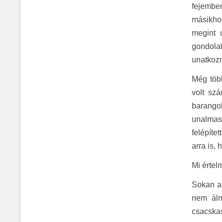
fejembe
másikho
megint 
gondola
unatkozn
Még töb
volt szá
barangol
unalmas
felépíte
arra is,
Mi érte
Sokan az
nem álm
csacskas