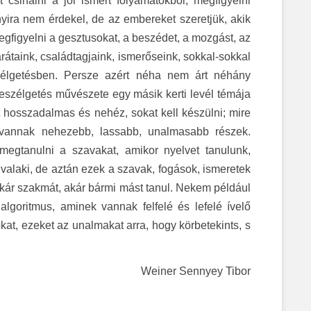
 csinálni a jól ismert folyamatokból, megfigyelni
ira nem érdekel, de az embereket szeretjük, akik
megfigyelni a gesztusokat, a beszédet, a mozgást, az
rátaink, családtagjaink, ismerőseink, sokkal-sokkal
zélgetésben. Persze azért néha nem árt néhány
eszélgetés művészete egy másik kerti levél témája
 hosszadalmas és nehéz, sokat kell készülni; mire
 vannak nehezebb, lassabb, unalmasabb részek.
megtanulni a szavakat, amikor nyelvet tanulunk,
 valaki, de aztán ezek a szavak, fogások, ismeretek
 akár szakmát, akár bármi mást tanul. Nekem például
lgoritmus, aminek vannak felfelé és lefelé ívelő
t, ezeket az unalmakat arra, hogy körbetekints, s
Weiner Sennyey Tibor