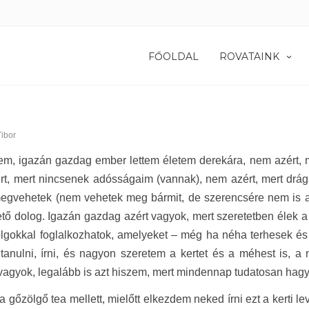
FŐOLDAL
ROVATAINK
ibor
em, igazán gazdag ember lettem életem derekára, nem azért, 
t, mert nincsenek adósságaim (vannak), nem azért, mert drága 
megvehetek (nem vehetek meg bármit, de szerencsére nem is a
ető dolog. Igazán gazdag azért vagyok, mert szeretetben élek
lgokkal foglalkozhatok, amelyeket – még ha néha terhesek és 
 tanulni, írni, és nagyon szeretem a kertet és a méhest is, a
agyok, legalább is azt hiszem, mert mindennap tudatosan hagyok
a gőzölgő tea mellett, mielőtt elkezdem neked írni ezt a kerti 