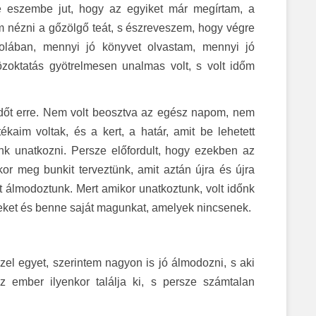
e eszembe jut, hogy az egyiket már megírtam, a
nézni a gőzölgő teát, s észreveszem, hogy végre
olában, mennyi jó könyvet olvastam, mennyi jó
zoktatás gyötrelmesen unalmas volt, s volt időm
dőt erre. Nem volt beosztva az egész napom, nem
kaim voltak, és a kert, a határ, amit be lehetett
unk unatkozni. Persze előfordult, hogy ezekben az
r meg bunkit terveztünk, amit aztán újra és újra
at álmodoztunk. Mert amikor unatkoztunk, volt időnk
eket és benne saját magunkat, amelyek nincsenek.
el egyet, szerintem nagyon is jó álmodozni, s aki
 ember ilyenkor találja ki, s persze számtalan