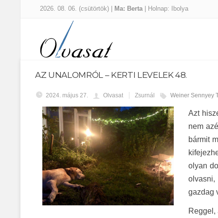
2026. 08. 06. (csütörtök) |
Ma: Berta
| Holnap: Ibolya
AZ UNALOMRÓL – KERTI LEVELEK 48.
2024. május 27.
Olvasat
Zsurnál
Weiner Sennyey T
Azt hisz
nem azér
bármit 
kifejezh
olyan do
olvasni,
gazdag v
Reggel, 