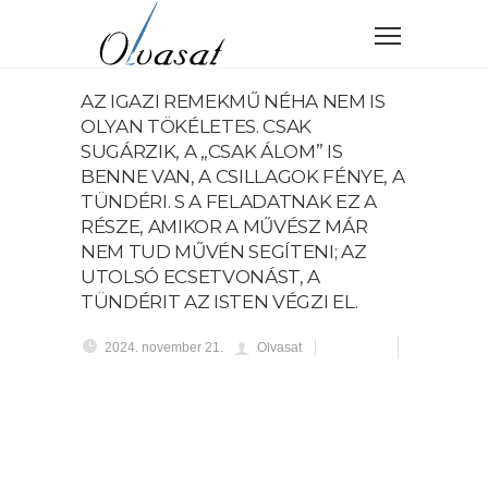
AZ IGAZI REMEKMŰ NÉHA NEM IS
OLYAN TÖKÉLETES. CSAK
SUGÁRZIK, A „CSAK ÁLOM” IS
BENNE VAN, A CSILLAGOK FÉNYE, A
TÜNDÉRI. S A FELADATNAK EZ A
RÉSZE, AMIKOR A MŰVÉSZ MÁR
NEM TUD MŰVÉN SEGÍTENI; AZ
UTOLSÓ ECSETVONÁST, A
TÜNDÉRIT AZ ISTEN VÉGZI EL.
2024. november 21.
Olvasat