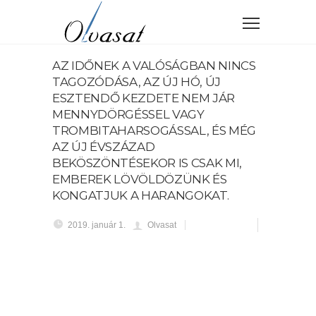
AZ IDŐNEK A VALÓSÁGBAN NINCS
TAGOZÓDÁSA, AZ ÚJ HÓ, ÚJ
ESZTENDŐ KEZDETE NEM JÁR
MENNYDÖRGÉSSEL VAGY
TROMBITAHARSOGÁSSAL, ÉS MÉG
AZ ÚJ ÉVSZÁZAD
BEKÖSZÖNTÉSEKOR IS CSAK MI,
EMBEREK LÖVÖLDÖZÜNK ÉS
KONGATJUK A HARANGOKAT.
2019. január 1.
Olvasat