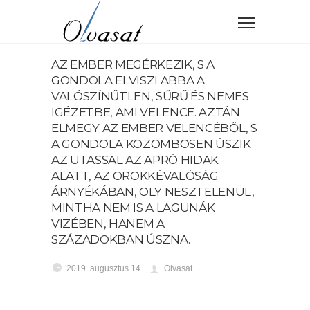
AZ EMBER MEGÉRKEZIK, S A
GONDOLA ELVISZI ABBA A
VALÓSZÍNŰTLEN, SŰRŰ ÉS NEMES
IGÉZETBE, AMI VELENCE. AZTÁN
ELMEGY AZ EMBER VELENCÉBŐL, S
A GONDOLA KÖZÖMBÖSEN ÚSZIK
AZ UTASSAL AZ APRÓ HIDAK
ALATT, AZ ÖRÖKKÉVALÓSÁG
ÁRNYÉKÁBAN, OLY NESZTELENÜL,
MINTHA NEM IS A LAGUNÁK
VIZÉBEN, HANEM A
SZÁZADOKBAN ÚSZNA.
2019. augusztus 14.
Olvasat