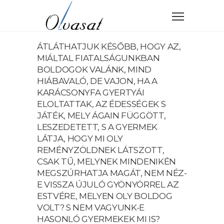
ÁTLÁTHATJUK KÉSŐBB, HOGY AZ,
MIÁLTAL FIATALSÁGUNKBAN
BOLDOGOK VALÁNK, MIND
HIÁBAVALÓ, DE VAJON, HA A
KARÁCSONYFA GYERTYÁI
ELOLTATTAK, AZ ÉDESSÉGEK S
JÁTÉK, MELY ÁGAIN FÜGGÖTT,
LESZEDETETT, S A GYERMEK
LÁTJA, HOGY MI OLY
REMÉNYZÖLDNEK LÁTSZOTT,
CSAK TŰ, MELYNEK MINDENIKÉN
MEGSZÚRHATJA MAGÁT, NEM NÉZ-
E VISSZA ÚJULÓ GYÖNYÖRREL AZ
ESTVÉRE, MELYEN OLY BOLDOG
VOLT? S NEM VAGYUNK-E
HASONLÓ GYERMEKEK MI IS?