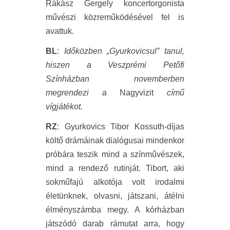
Rákász Gergely koncertorgonista
művészi közreműködésével fel is
avattuk.
BL
:
Időközben „Gyurkovicsul” tanul,
hiszen a Veszprémi Petőfi
Színházban novemberben
megrendezi a
Nagyvizit
című
vígjátékot.
RZ
: Gyurkovics Tibor Kossuth-díjas
költő drámáinak dialógusai mindenkor
próbára teszik mind a színművészek,
mind a rendező rutinját. Tibort, aki
sokműfajú alkotója volt irodalmi
életünknek, olvasni, játszani, átélni
élményszámba megy. A kórházban
játszódó darab rámutat arra, hogy