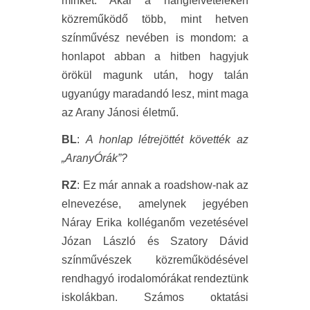
minket. Akár a hangfelvételeken
közreműködő több, mint hetven
színművész nevében is mondom: a
honlapot abban a hitben hagyjuk
örökül magunk után, hogy talán
ugyanúgy maradandó lesz, mint maga
az Arany Jánosi életmű.
BL
:
A honlap létrejöttét követték az
„AranyÓrák”?
RZ
: Ez már annak a roadshow-nak az
elnevezése, amelynek jegyében
Náray Erika kolléganőm vezetésével
Józan László és Szatory Dávid
színművészek közreműködésével
rendhagyó irodalomórákat rendeztünk
iskolákban. Számos oktatási