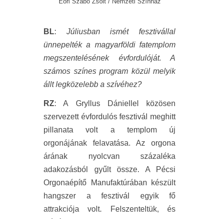
Eöri Szabó Zsolt / Nemzeti Színház
BL
:
Júliusban ismét fesztivállal
ünnepelték a magyarföldi fatemplom
megszentelésének évfordulóját. A
számos színes program közül melyik
állt legközelebb a szívéhez?
RZ
: A Gryllus Dániellel közösen
szervezett évfordulós fesztivál meghitt
pillanata volt a templom új
orgonájának felavatása. Az orgona
árának nyolcvan százaléka
adakozásból gyűlt össze. A Pécsi
Orgonaépítő Manufaktúrában készült
hangszer a fesztivál egyik fő
attrakciója volt. Felszenteltük, és