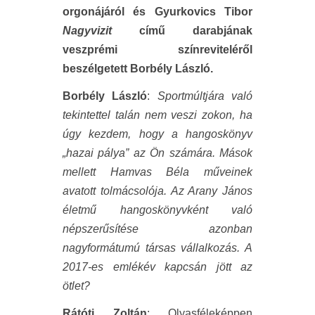
orgonájáról és Gyurkovics Tibor
Nagyvizit
című darabjának
veszprémi színreviteléről
beszélgetett Borbély László.
Borbély László
:
Sportmúltjára való
tekintettel talán nem veszi zokon, ha
úgy kezdem, hogy a hangoskönyv
„hazai pálya” az Ön számára. Mások
mellett Hamvas Béla műveinek
avatott tolmácsolója. Az Arany János
életmű hangoskönyvként való
népszerűsítése azonban
nagyformátumú társas vállalkozás. A
2017-es emlékév kapcsán jött az
ötlet?
Rátóti Zoltán
: Olyasféleképpen