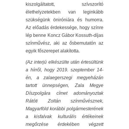
kiszolgáltatott, szívszorító
élethelyzetekben van leginkább
szükségünk öniróniára és humorra.
Az előadás érdekessége, hogy színre
lép benne Koncz Gábor Kossuth-díjas
színművész, aki az ősbemutatón az
egyik főszerepet alakította.
(Az interjú elkészülte után értesültünk
a hírről, hogy 2019. szeptember 14-
én, a zalaegerszegi megyeházán
tartott ünnepségen, Zala Megye
Díszpolgára címet adományoztak
Rátóti Zoltán színművésznek,
Magyarföld korábbi polgármesterének
a kisfalvak kulturális értékeinek
megőrzése érdekében végzett