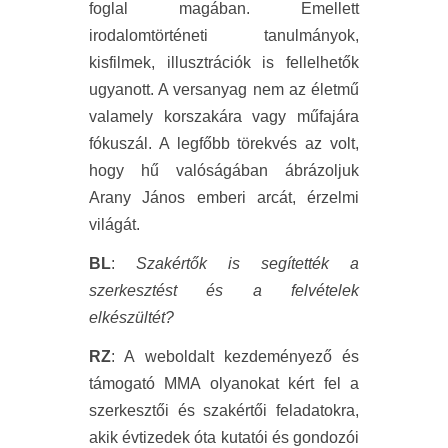
foglal magában. Emellett
irodalomtörténeti tanulmányok,
kisfilmek, illusztrációk is fellelhetők
ugyanott. A versanyag nem az életmű
valamely korszakára vagy műfajára
fókuszál. A legfőbb törekvés az volt,
hogy hű valóságában ábrázoljuk
Arany János emberi arcát, érzelmi
világát.
BL
:
Szakértők is segítették a
szerkesztést és a felvételek
elkészültét?
RZ
: A weboldalt kezdeményező és
támogató MMA olyanokat kért fel a
szerkesztői és szakértői feladatokra,
akik évtizedek óta kutatói és gondozói