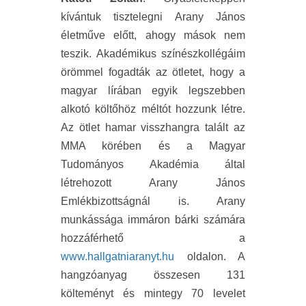
kívántuk tisztelegni Arany János
életműve előtt, ahogy mások nem
teszik. Akadémikus színészkollégáim
örömmel fogadták az ötletet, hogy a
magyar lírában egyik legszebben
alkotó költőhöz méltót hozzunk létre.
Az ötlet hamar visszhangra talált az
MMA körében és a Magyar
Tudományos Akadémia által
létrehozott Arany János
Emlékbizottságnál is. Arany
munkássága immáron bárki számára
hozzáférhető a
www.hallgatniaranyt.hu
oldalon. A
hangzóanyag összesen 131
költeményt és mintegy 70 levelet