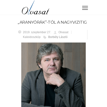
„ARANYÓRÁK”-TÓL A NAGYVIZITIG
2019. szeptember 27.
Olvasat
Kaleidoszkóp
Borbély László