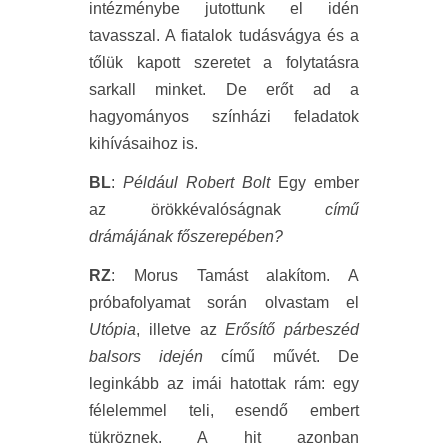
intézménybe jutottunk el idén
tavasszal. A fiatalok tudásvágya és a
tőlük kapott szeretet a folytatásra
sarkall minket. De erőt ad a
hagyományos színházi feladatok
kihívásaihoz is.
BL
:
Például Robert Bolt
Egy ember
az örökkévalóságnak
című
drámájának főszerepében?
RZ
: Morus Tamást alakítom. A
próbafolyamat során olvastam el
Utópia
, illetve az
Erősítő párbeszéd
balsors idején
című művét. De
leginkább az imái hatottak rám: egy
félelemmel teli, esendő embert
tükröznek. A hit azonban