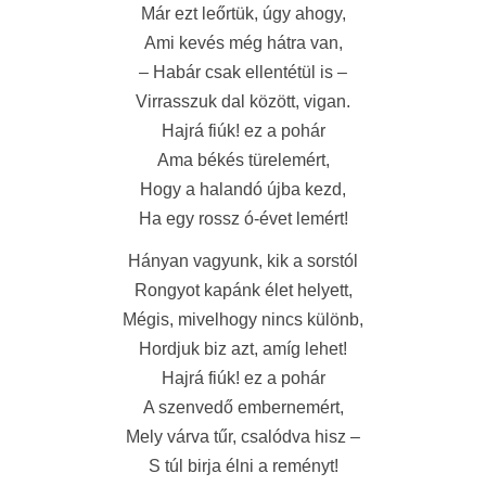
Már ezt leőrtük, úgy ahogy,
Ami kevés még hátra van,
– Habár csak ellentétül is –
Virrasszuk dal között, vigan.
Hajrá fiúk! ez a pohár
Ama békés türelemért,
Hogy a halandó
újba
kezd,
Ha egy rossz ó-évet lemért!
Hányan vagyunk, kik a sorstól
Rongyot kapánk élet helyett,
Mégis, mivelhogy nincs különb,
Hordjuk biz azt, amíg lehet!
Hajrá fiúk! ez a pohár
A szenvedő embernemért,
Mely várva tűr, csalódva hisz –
S túl birja élni a reményt!