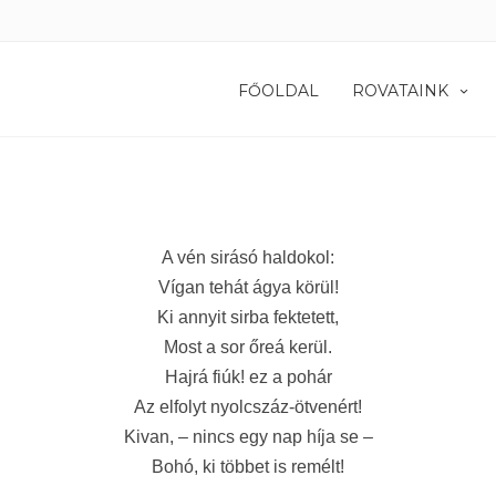
FŐOLDAL
ROVATAINK
A vén sirásó haldokol:
Vígan tehát ágya körül!
Ki annyit sirba fektetett,
Most a sor őreá kerül.
Hajrá fiúk! ez a pohár
Az elfolyt nyolcszáz-ötvenért!
Kivan, – nincs egy nap híja se –
Bohó, ki többet is remélt!