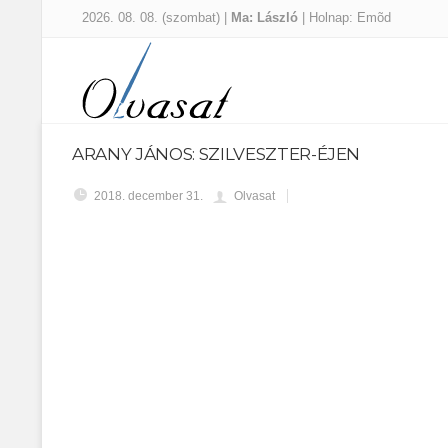
2026. 08. 08. (szombat) |
Ma: László
| Holnap: Emõd
ARANY JÁNOS: SZILVESZTER-ÉJEN
2018. december 31.
Olvasat