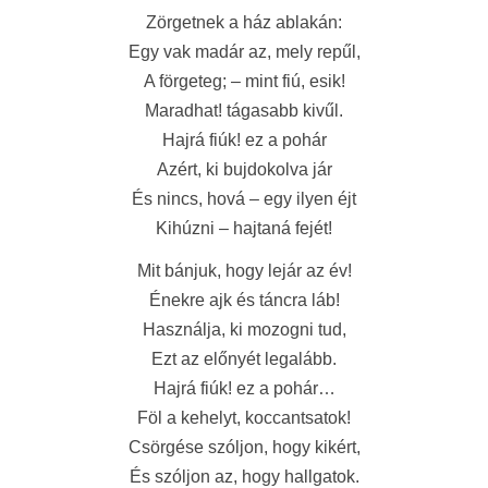
Zörgetnek a ház ablakán:
Egy vak madár az, mely repűl,
A förgeteg; – mint fiú, esik!
Maradhat! tágasabb kivűl.
Hajrá fiúk! ez a pohár
Azért, ki bujdokolva jár
És nincs, hová – egy ilyen éjt
Kihúzni – hajtaná fejét!
Mit bánjuk, hogy lejár az év!
Énekre ajk és táncra láb!
Használja, ki mozogni tud,
Ezt az előnyét legalább.
Hajrá fiúk! ez a pohár…
Föl a kehelyt, koccantsatok!
Csörgése szóljon, hogy kikért,
És szóljon az, hogy hallgatok.