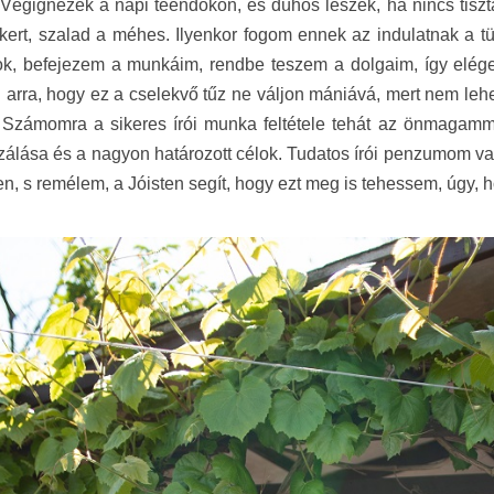
. Végignézek a napi teendőkön, és dühös leszek, ha nincs tisz
 kert, szalad a méhes. Ilyenkor fogom ennek az indulatnak a 
tok, befejezem a munkáim, rendbe teszem a dolgaim, így elége
arra, hogy ez a cselekvő tűz ne váljon mániává, mert nem lehe
. Számomra a sikeres írói munka feltétele tehát az önmagamm
álása és a nagyon határozott célok. Tudatos írói penzumom van
en, s remélem, a Jóisten segít, hogy ezt meg is tehessem, úgy,