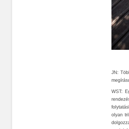
JN
:
Több
megírásu
WST
: 
rendezé
folytatá
olyan tr
dolgozza