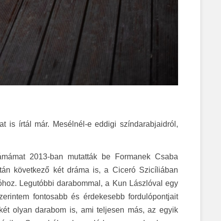
 is írtál már. Mesélnél-e eddigi színdarabjaidról,
mámat 2013-ban mutatták be Formanek Csaba
után következő két dráma is, a
Ciceró Szicíliában
ó
hoz. Legutóbbi darabommal, a
Kun László
val egy
zerintem fontosabb és érdekesebb fordulópontjait
két olyan darabom is, ami teljesen más, az egyik