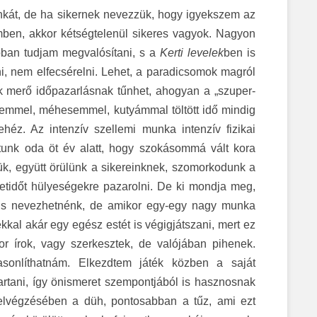
nkát, de ha sikernek nevezzük, hogy igyekszem az
ömben, akkor kétségtelenül sikeres vagyok. Nagyon
ban tudjam megvalósítani, s a
Kerti levelek
ben is
i, nem elfecsérelni. Lehet, a paradicsomok magról
k merő időpazarlásnak tűnhet, ahogyan a „szuper-
rtemmel, méhesemmel, kutyámmal töltött idő mindig
héz. Az intenzív szellemi munka intenzív fizikai
tunk oda öt év alatt, hogy szokásommá vált kora
ük, együtt örülünk a sikereinknek, szomorkodunk a
letidőt hülyeségekre pazarolni. De ki mondja meg,
 is nevezhetnénk, de amikor egy-egy nagy munka
ékkal akár egy egész estét is végigjátszani, mert ez
or írok, vagy szerkesztek, de valójában pihenek.
hasonlíthatnám. Elkezdtem játék közben a saját
tartani, így önismeret szempontjából is hasznosnak
lvégzésében a düh, pontosabban a tűz, ami ezt