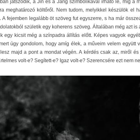
ban játszódik, a Jin és a Jang szimbolikával írható le, míg a 
a meghatározó költőről. Nem tudom, melyikkel készülök el 
. A fejemben legalább öt szöveg fut egyszerre, s ha már összeál
dolatokból születik egy koherens szöveg. Általában még azt is
uk egy kicsit még a színpadra állítás előtt. Képes vagyok egy
mert úgy gondolom, hogy amíg élek, a műveim velem együtt vá
 lesz majd a pont a mondat végén. A kérdés csak az, miről é
Értelmes volt-e? Segített-e? Igaz volt-e? Szerencsére ezt nem n