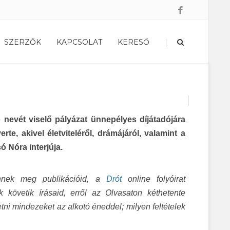
|
SZERZŐK
KAPCSOLAT
KERESŐ
ó nevét viselő pályázat ünnepélyes díjátadójára
e, akivel életviteléről, drámájáról, valamint a
 Nóra interjúja.
nnek meg publikációid, a
Drót
online folyóirat
 követik írásaid, erről az Olvasaton kéthetente
ni mindezeket az alkotó éneddel; milyen feltételek