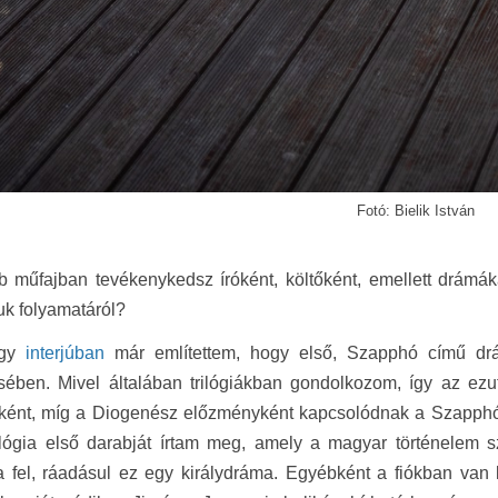
Fotó: Bielik István
 műfajban tevékenykedsz íróként, költőként, emellett drámákat
k folyamatáról?
Egy
interjúban
már említettem, hogy első,
Szapphó
című drá
sében. Mivel általában trilógiákban gondolkozom, így az ez
sként, míg a
Diogenész
előzményként kapcsolódnak a
Szapph
ilógia első darabját írtam meg, amely a magyar történelem s
 fel, ráadásul ez egy királydráma. Egyébként a fiókban van 