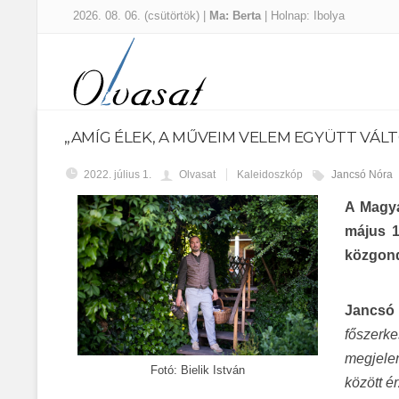
2026. 08. 06. (csütörtök) |
Ma: Berta
| Holnap: Ibolya
„AMÍG ÉLEK, A MŰVEIM VELEM EGYÜTT VÁL
2022. július 1.
Olvasat
Kaleidoszkóp
Jancsó Nóra
A Magya
május 1
közgond
Jancsó
főszerk
megjel
Fotó: Bielik István
között é