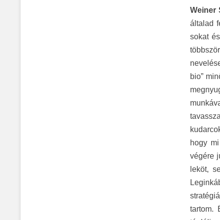
Weiner 
általad 
sokat é
többször
nevelés
bio” min
megnyugt
munkáva
tavassza
kudarcok
hogy mi
végére j
leköt, 
Leginká
stratégi
tartom.