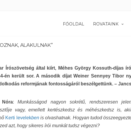
FŐOLDAL
ROVATAINK
TOZNAK, ALAKULNAK”
r Írószövetség által kiírt, Méhes György Kossuth-díjas ír
4-én került sor. A második díjat Weiner Sennyey Tibor nyert
olkodás reformjának fontosságáról beszélgettünk. – Jancsó
 Nóra
:
Munkásságod nagyon sokrétű, rendszeresen jele
esztője vagy, emellett kertészkedsz és méhészkedsz is, akik
enő
Kerti levelek
ben
is olvashatnak. Hogyan tudod összeegyeztet
rzed azt, hogy sikeres írói munkát tudsz végezni?