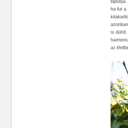
táplálja
ha fut a
kitakarí
azonban 
is dühít
harmoniz
az életb