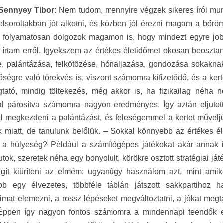
Sennyey Tibor
: Nem tudom, mennyire végzek sikeres írói mu
felsoroltakban jót alkotni, és közben jól érezni magam a bőr
s folyamatosan dolgozok magamon is, hogy mindezt egyre job
 írtam erről. Igyekszem az értékes életidőmet okosan beosztan
e, palántázása, felkötözése, hónaljazása, gondozása sokakna
őségre való törekvés is, viszont számomra kifizetődő, és a ke
ató, mindig töltekezés, még akkor is, ha fizikailag néha ne
l párosítva számomra nagyon eredményes. Így aztán eljutot
l megkezdeni a palántázást, és feleségemmel a kertet művelj
 miatt, de tanulunk belőlük. – Sokkal könnyebb az értékes é
 a hülyeség? Például a számítógépes játékokat akár annak
utok, szeretek néha egy bonyolult, körökre osztott stratégiai ját
segít kiüríteni az elmém; ugyanúgy használom azt, mint amik
bb egy élvezetes, többféle táblán játszott sakkpartihoz 
áimat elemezni, a rossz lépéseket megváltoztatni, a jókat meg
 Éppen így nagyon fontos számomra a mindennapi teendők e