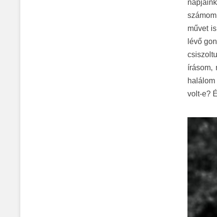
napjaink
számomr
művet is
lévő gon
csiszolt
írásom, 
halálom
volt-e? 