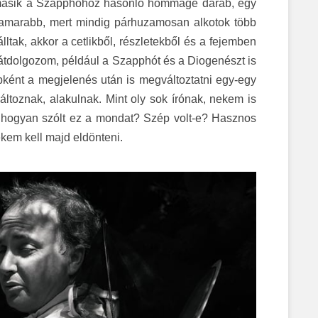
másik a
Szapphó
hoz hasonló
hommage
darab, egy
hamarabb, mert mindig párhuzamosan alkotok több
ltak, akkor a cetlikből, részletekből és a fejemben
 átdolgozom, például a
Szapphó
t és a
Diogenész
t is
ébként a megjelenés után is megváltoztatni egy-egy
ltoznak, alakulnak. Mint oly sok írónak, nekem is
s hogyan szólt ez a mondat? Szép volt-e? Hasznos
ekem kell majd eldönteni.