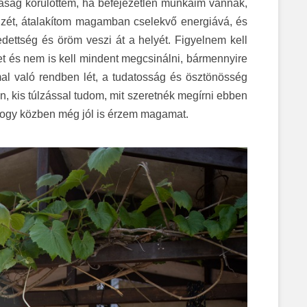
taság körülöttem, ha befejezetlen munkáim vannak,
tüzét, átalakítom magamban cselekvő energiává, és
dettség és öröm veszi át a helyét. Figyelnem kell
t és nem is kell mindent megcsinálni, bármennyire
al való rendben lét, a tudatosság és ösztönösség
, kis túlzással tudom, mit szeretnék megírni ebben
 hogy közben még jól is érzem magamat.