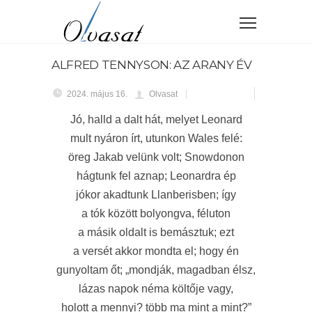
ALFRED TENNYSON: AZ ARANY ÉV
2024. május 16.
Olvasat
Jó, halld a dalt hát, melyet Leonard
mult nyáron írt, utunkon Wales felé:
öreg Jakab velünk volt; Snowdonon
hágtunk fel aznap; Leonardra ép
jókor akadtunk Llanberisben; így
a tók között bolyongva, féluton
a másik oldalt is bemásztuk; ezt
a versét akkor mondta el; hogy én
gunyoltam őt; „mondják, magadban élsz,
lázas napok néma költője vagy,
holott a mennyi? több ma mint a mint?”