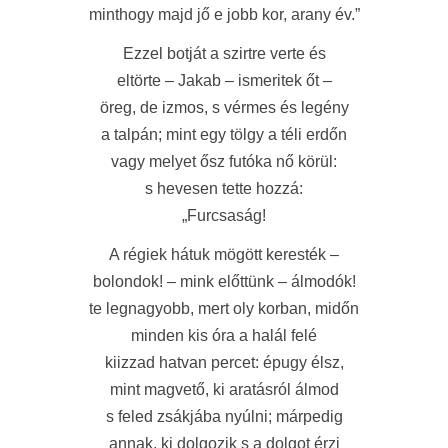
minthogy majd jő e jobb kor, arany év.”
Ezzel botját a szirtre verte és
eltörte – Jakab – ismeritek őt –
öreg, de izmos, s vérmes és legény
a talpán; mint egy tölgy a téli erdőn
vagy melyet ősz futóka nő körül:
s hevesen tette hozzá:
„Furcsaság!
A régiek hátuk mögött keresték –
bolondok! – mink előttünk – álmodók!
te legnagyobb, mert oly korban, midőn
minden kis óra a halál felé
kiizzad hatvan percet: épugy élsz,
mint magvető, ki aratásról álmod
s feled zsákjába nyúlni; márpedig
annak, ki dolgozik s a dolgot érzi