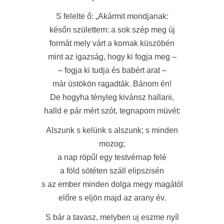
S felelte ő: „Akármit mondjanak:
későn születtem: a sok szép meg új
formát mely várt a kornak küszöbén
mint az igazság, hogy ki fogja meg –
– fogja ki tudja és babért arat –
már üstökön ragadták. Bánom én!
De hogyha tényleg kivánsz hallani,
halld e pár mért szót, tegnapom müvét:
Alszunk s kelünk s alszunk; s minden
mozog;
a nap röpűl egy testvérnap felé
a föld sötéten száll elipszisén
s az ember minden dolga megy magától
előre s eljön majd az arany év.
S bár a tavasz, melyben uj eszme nyíl