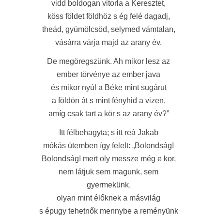
vidd boldogan vitorla a Keresztet,
köss földet földhöz s ég felé dagadj,
theád, gyümölcsöd, selymed vámtalan,
vásárra várja majd az arany év.
De megöregszünk. Ah mikor lesz az
ember törvénye az ember java
és mikor nyúl a Béke mint sugárut
a földön át s mint fényhid a vizen,
amíg csak tart a kör s az arany év?”
Itt félbehagyta; s itt reá Jakab
mókás ütemben így felelt: „Bolondság!
Bolondság! mert oly messze még e kor,
nem látjuk sem magunk, sem
gyermekünk,
olyan mint élőknek a másvilág
s épugy tehetnők mennybe a reményünk