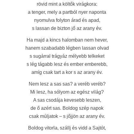
rövid mint a költők virágkora:
a tenger, mely a partból nyer naponta
nyomulva folyton árad és apad,
s lassan de bizton jő az arany év.
Ha majd a kincs halomban nem hever,
hanem szabadabb légben lassan olvad
s sugárral trágyáz mélyebb telkeket
s lég tágabb lesz és ember emberebb,
amíg csak tart a kor s az arany év.
Nem lesz a sas sas? a veréb veréb?
Mi lesz, ha sólyom az egész világ?
A sas csodája kevesebb leszen,
de ő azért sas. Boldog szép napok
csak múljatok – s jőjjön az arany év.
Boldog vitorla, szállj és vidd a Sajtót,