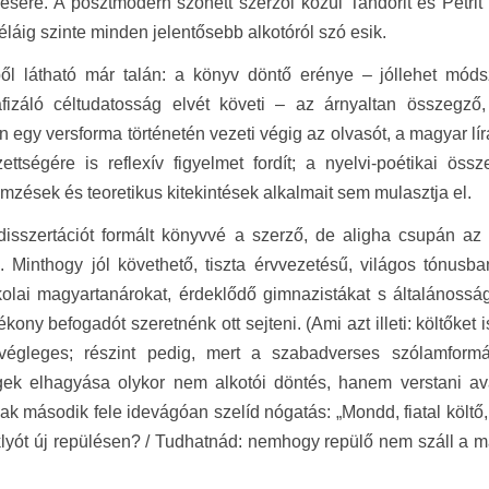
ésére. A posztmodern szonett szerzői közül Tandorit és Petrit 
láig szinte minden jelentősebb alkotóról szó esik.
ől látható már talán: a könyv döntő erénye – jóllehet mód
fizáló céltudatosság elvét követi – az árnyaltan összegző
 egy versforma történetén vezeti végig az olvasót, a magyar lír
ezettségére is reflexív figyelmet fordít; a nyelvi-poétikai ös
mzések és teoretikus kitekintések alkalmait sem mulasztja el.
 disszertációt formált könyvvé a szerző, de aligha csupán a
 Minthogy jól követhető, tiszta érvvezetésű, világos tónusba
olai magyartanárokat, érdeklődő gimnazistákat s általánossá
gékony befogadót szeretnénk ott sejteni. (Ami azt illeti: költőke
végleges; részint pedig, mert a szabadverses szólamformá
égek elhagyása olykor nem alkotói döntés, hanem verstani 
ak második fele idevágóan szelíd nógatás: „Mondd, fiatal költ
klyót új repülésen? / Tudhatnád: nemhogy repülő nem száll a m