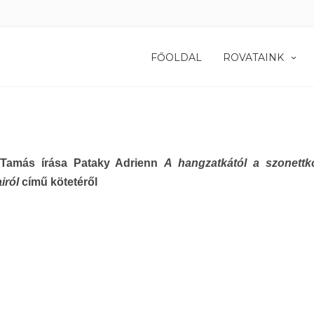
FŐOLDAL
ROVATAINK
 Tamás írása Pataky Adrienn
A hangzatkától a szonettk
airól
című kötetéről