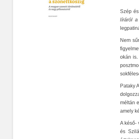
Szép és
líráról 
legpatin
Nem sűrű
figyelme
okán is.
posztmod
sokféles
Pataky A
dolgozza
méltán e
amely ké
A késő-
és Szil