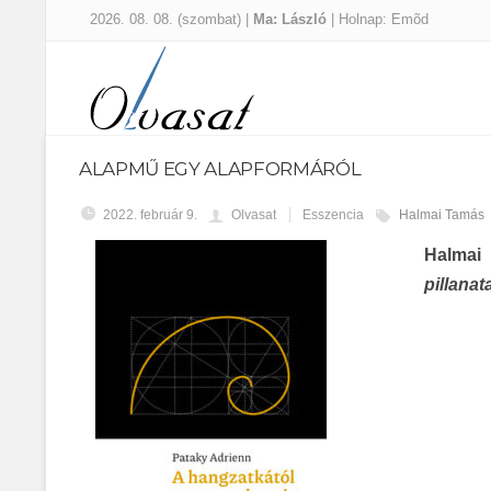
2026. 08. 08. (szombat) |
Ma: László
| Holnap: Emõd
ALAPMŰ EGY ALAPFORMÁRÓL
2022. február 9.
Olvasat
Esszencia
Halmai Tamás
Halmai
pillanat