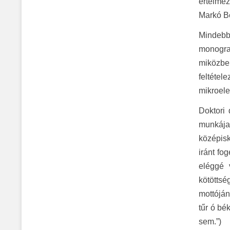
értelmez
Markó Bé
Mindebb
monogra
miközben
feltétel
mikroele
Doktori
munkája.
középisk
iránt fo
eléggé 
kötötts
mottóján
tűr ó bé
sem.”)