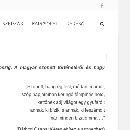
|
SZERZŐK
KAPCSOLAT
KERESŐ
oszig. A magyar szonett történetéről és nagy
„Szonett, hang-égitest, mértani mámor,
szép napjaimban keringő fémpihés hold,
kettőnek adj világot egy gyufáról:
annak, ki bízik, s annak, ki leszámolt
már minden bizalommal…”
(Báthori Csaba:
Kérés ehhez a szonetthez
)