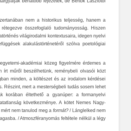
tárgyalják behatóbb fejezetek, de Bertók Lászlótól
szertanában nem a historikus teljesség, hanem a
, rétegezve összefoglaló tudományosság. Hiszen
atörténés világirodalmi kontextusaira, idegen nyelvi
szefüggések alakulástörténetéről szólva poetológiai
z egyetemi-akadémiai közeg figyelmére érdemes a
n írt műről beszélhetünk, reménybeli olvasói közt
gban minden, a költészet és az irodalom kérdései
t is. Részint, mert a mesterségbeli tudás sosem lehet
k korában éltethető a gyanúper: a formanyelvi
avatatlanság következménye. A kötet Nemes Nagy-
ő, mért nem tanulod meg a
formát?
/ Lánglelked nem
agasba. / Atmoszféranyomás feltétele nélkül a légy