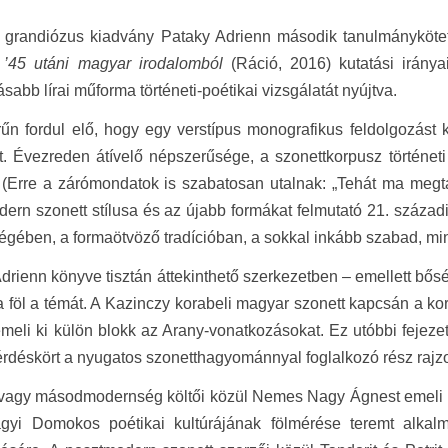
 grandiózus kiadvány Pataky Adrienn második tanulmányköte
a ’45 utáni magyar irodalomból
(Ráció, 2016) kutatási irányai
ásabb lírai műforma történeti-poétikai vizsgálatát nyújtva.
n fordul elő, hogy egy verstípus monografikus feldolgozást 
t. Évezreden átívelő népszerűsége, a szonettkorpusz történet
 (Erre a zárómondatok is szabatosan utalnak: „Tehát ma megt
ern szonett stílusa és az újabb formákat felmutató 21. századi
égében, a formaötvöző tradícióban, a sokkal inkább szabad, mint k
drienn könyve tisztán áttekinthető szerkezetben – emellett bő
 föl a témát. A Kazinczy korabeli magyar szonett kapcsán a kor
meli ki külön blokk az Arany-vonatkozásokat. Ez utóbbi fejezet
rdéskört a nyugatos szonetthagyománnyal foglalkozó rész raj
 vagy másodmodernség költői közül Nemes Nagy Ágnest emeli k
ágyi Domokos poétikai kultúrájának fölmérése teremt alkalma