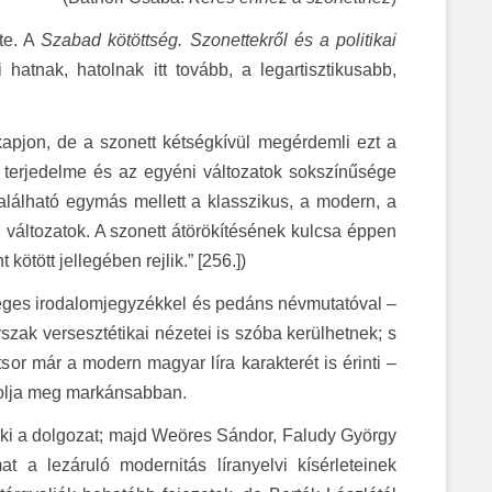
te. A
Szabad kötöttség. Szonettekről és a politikai
 hatnak, hatolnak itt tovább, a legartisztikusabb,
kapjon, de a szonett kétségkívül megérdemli ezt a
i terjedelme és az egyéni változatok sokszínűsége
alálható egymás mellett a klasszikus, a modern, a
 változatok. A szonett átörökítésének kulcsa éppen
ötött jellegében rejlik.” [256.])
séges irodalomjegyzékkel és pedáns névmutatóval –
szak versesztétikai nézetei is szóba kerülhetnek; s
sor már a modern magyar líra karakterét is érinti –
zolja meg markánsabban.
i a dolgozat; majd Weöres Sándor, Faludy György
t a lezáruló modernitás líranyelvi kísérleteinek