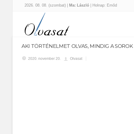
2026. 08. 08. (szombat) |
Ma: László
| Holnap: Emõd
AKI TÖRTÉNELMET OLVAS, MINDIG A SOROK
2020. november 20.
Olvasat