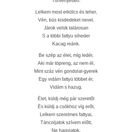
Törvényesen.
Lelkem most erkölcs és teher,
Vén, bús kisdedeket nevel.
Járok velük talárosan
S a többi fattyu siheder
Kacag reánk.
Be szép az élet, míg ledér,
Aki már töpreng, az nem él,
Mint száz vén gondolat-gyerek
Egy vidám fattyú többet ér,
Vidám s hazug.
Élet, küldj még pár szeretőt
És küldj a csókhoz víg erőt,
Lelkem szerelmes fattyai,
Táncoljatok szívem előtt,
Ne hagyjatok.