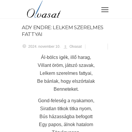
ADY ENDRE: LELKEM SZERELMES
FATTYAI
2024. november 10.
Olvasat
Ál-bölcs igék, illő harag,
Villant öröm, játszó szavak,
Lelkem szerelmes fattyai,
Be bánlak, hogy elszórtalak
Benneteket.
Gond-feleség a nyakamon,
Siratlan titkok titka nyom,
Bús házasságba befogott
Egy papos, álnok hatalom