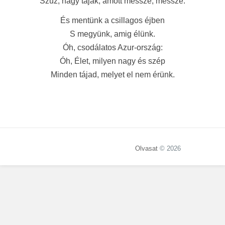
Szűz, nagy tájak, amott messze, messze.
És mentünk a csillagos éjben
S megyünk, amig élünk.
Óh, csodálatos Azur-ország:
Óh, Élet, milyen nagy és szép
Minden tájad, melyet el nem érünk.
Olvasat
© 2026