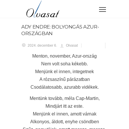
ADY ENDRE: BOLYONGÁS AZUR-
ORSZÁGBAN
2024. december 6.
Olvasat
Menton, november, Azur-ország
Nem volt soha kékebb.
Menjünk el innen, integetnek
A rózsaszínű párázatban
Csodálatosabb, azurabb vidékek.
Mentünk tovább, méla Cap-Martin,
Mindjárt itt az este.
Menjünk el innen, amott várnak
Alkonyos, áldott, enyhe csöndben