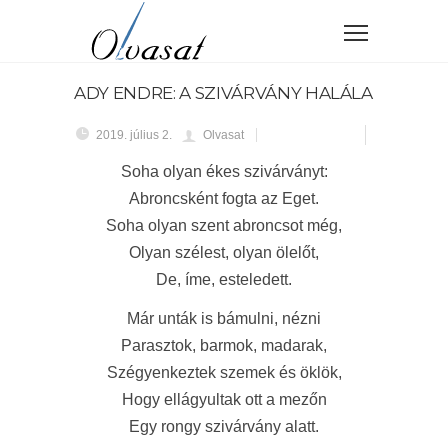
ADY ENDRE: A SZIVÁRVÁNY HALÁLA
2019. július 2.
Olvasat
Soha olyan ékes szivárványt:
Abroncsként fogta az Eget.
Soha olyan szent abroncsot még,
Olyan szélest, olyan ölelőt,
De, íme, esteledett.
Már unták is bámulni, nézni
Parasztok, barmok, madarak,
Szégyenkeztek szemek és öklök,
Hogy ellágyultak ott a mezőn
Egy rongy szivárvány alatt.