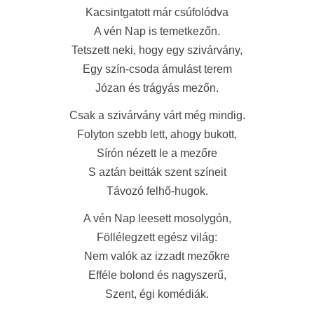
Kacsintgatott már csúfolódva
A vén Nap is temetkezőn.
Tetszett neki, hogy egy szivárvány,
Egy szín-csoda ámulást terem
Józan és trágyás mezőn.
Csak a szivárvány várt még mindig.
Folyton szebb lett, ahogy bukott,
Sírón nézett le a mezőre
S aztán beitták szent színeit
Távozó felhő-hugok.
A vén Nap leesett mosolygón,
Föllélegzett egész világ:
Nem valók az izzadt mezőkre
Efféle bolond és nagyszerű,
Szent, égi komédiák.