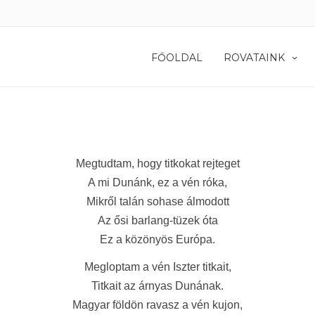
FŐOLDAL
ROVATAINK
Megtudtam, hogy titkokat rejteget
A mi Dunánk, ez a vén róka,
Mikről talán sohase álmodott
Az ősi barlang-tüzek óta
Ez a közönyös Európa.
Megloptam a vén Iszter titkait,
Titkait az árnyas Dunának.
Magyar földön ravasz a vén kujon,