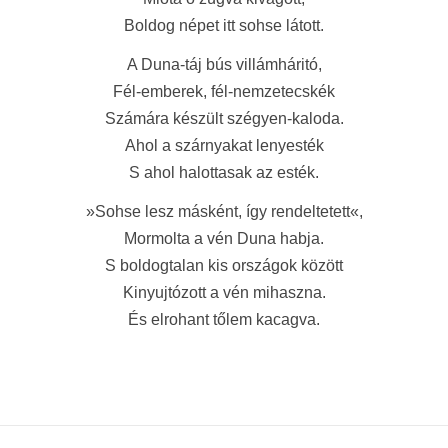
Boldog népet itt sohse látott.
A Duna-táj bús villámháritó,
Fél-emberek, fél-nemzetecskék
Számára készült szégyen-kaloda.
Ahol a szárnyakat lenyesték
S ahol halottasak az esték.
»Sohse lesz másként, így rendeltetett«,
Mormolta a vén Duna habja.
S boldogtalan kis országok között
Kinyujtózott a vén mihaszna.
És elrohant tőlem kacagva.