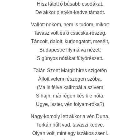
Hisz látott ő búsabb csodákat.
De akkor pletyka-kedve támadt.
Vallott nekem, nem is tudom, mikor:
Tavasz volt és ő csacska-részeg.
Táncolt, dalolt, kurjongatott, mesélt,
Budapestre fitymálva nézett
S gúnyos nótákat fütyörészett.
Talán Szent Margit híres szigetén
Állott velem részegen szóba.
(Ma is félve kalimpál a szivem
S hajh, már régen késik e nóta.
Ugye, Iszter, vén folyam-róka?)
Nagy-komoly lett akkor a vén Duna.
Torkán hűlt vad, tavaszi kedve.
Olyan volt, mint egy iszákos zseni.